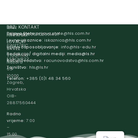
IBAN:
BRZI KONTAKT
Prijava štete:
@etets.avajirp
rh.moc.slh
HR8124020061100501497
HRVATSKI
Lovne iskaznice:
@acinzaksi
rh.moc.slh
LOVAČKI
SWIFT/BIC
Lovno osposobljavanje:
@ofni
rh.ude-slh
SAVEZ
:
Redakcija/ digitalni mediji:
@aidem
rh.sl
Vladimira
ESBCHR22
Računovodstvo:
@ovtsdovonucar
rh.moc.slh
Nazora
Tajništvo:
@slh
rh.sl
63
10000
Telefon:
+385 (0)1 48 34 560
Zagreb,
Hrvatska
OIB-
28817560444
Radno
vrijeme:
7:00
–
15:00