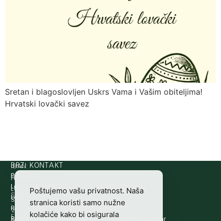
Sretan i blagoslovljen Uskrs Vama i Vašim obiteljima!
Hrvatski lovački savez
IBAN:
BRZI KONTAKT
Prijava štete:
@etets.avajirp
rh.moc.slh
HR8124020061100501497
HRVATSKI
Lovne iskaznice:
@acinzaksi
rh.moc.slh
LOVAČKI
Poštujemo vašu privatnost. Naša
SWIFT/BIC
Lovno osposobljavanje:
@ofni
rh.ude-slh
SAVEZ
stranica koristi samo nužne
:
Redakcija/ digitalni mediji:
@aidem
rh.sl
Vladimira
kolačiće kako bi osigurala
ESBCHR22
Računovodstvo:
@ovtsdovonucar
rh.moc.slh