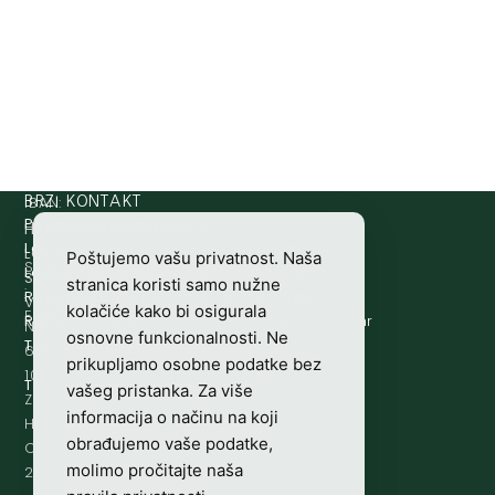
IBAN:
BRZI KONTAKT
Prijava štete:
@etets.avajirp
rh.moc.slh
HR8124020061100501497
HRVATSKI
Lovne iskaznice:
@acinzaksi
rh.moc.slh
LOVAČKI
Poštujemo vašu privatnost. Naša
SWIFT/BIC
Lovno osposobljavanje:
@ofni
rh.ude-slh
SAVEZ
stranica koristi samo nužne
:
Redakcija/ digitalni mediji:
@aidem
rh.sl
Vladimira
kolačiće kako bi osigurala
ESBCHR22
Računovodstvo:
@ovtsdovonucar
rh.moc.slh
Nazora
osnovne funkcionalnosti. Ne
Tajništvo:
@slh
rh.sl
63
prikupljamo osobne podatke bez
10000
Telefon:
+385 (0)1 48 34 560
vašeg pristanka. Za više
Zagreb,
informacija o načinu na koji
Hrvatska
obrađujemo vaše podatke,
OIB-
molimo pročitajte naša
28817560444