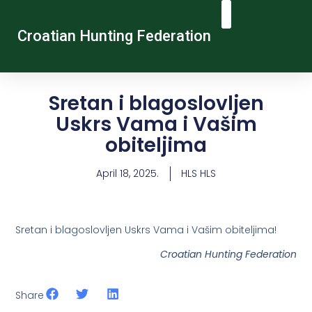
Croatian Hunting Federation
Vocational Education And Training
Hunting Tourism
Contact Us
Sretan i blagoslovljen
Uskrs Vama i Vašim
obiteljima
April 18, 2025.
HLS HLS
Sretan i blagoslovljen Uskrs Vama i Vašim obiteljima!
Croatian Hunting Federation
Share