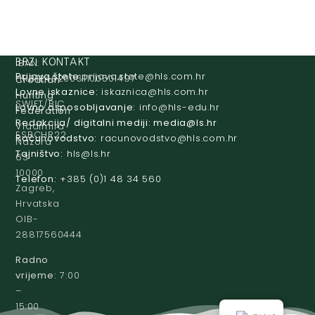
IBAN:
BRZI KONTAKT
Prijava štete:
@etets.avajirp
rh.moc.slh
HR8124020061100501497
Croatian
Lovne iskaznice:
@acinzaksi
rh.moc.slh
Hunting
SWIFT/BIC
Lovno osposobljavanje:
@ofni
rh.ude-slh
Federation
:
Redakcija/ digitalni mediji:
@aidem
rh.sl
Vladimira
ESBCHR22
Računovodstvo:
@ovtsdovonucar
rh.moc.slh
Nazora
Tajništvo:
@slh
rh.sl
63
10000
Telefon:
+385 (0)1 48 34 560
Zagreb,
Hrvatska
OIB-
28817560444
Radno
vrijeme:
7:00
–
15:00