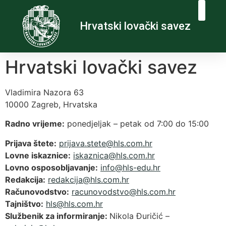
Hrvatski lovački savez
Hrvatski lovački savez
Vladimira Nazora 63
10000 Zagreb, Hrvatska
Radno vrijeme:
ponedjeljak – petak od 7:00 do 15:00
Prijava štete:
@etets.avajirp
rh.moc.slh
Lovne iskaznice:
@acinzaksi
rh.moc.slh
Lovno osposobljavanje:
@ofni
rh.ude-slh
Redakcija:
@ajickader
rh.moc.slh
Računovodstvo:
@ovtsdovonucar
rh.moc.slh
Tajništvo:
@slh
rh.moc.slh
Službenik za informiranje:
Nikola Đuričić –