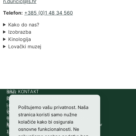
@cicirud.n
rh.sl
Telefon:
+385 (0)1 48 34 560
Kako do nas?
Izobrazba
Kinologija
Lovački muzej
IBAN:
BRZI KONTAKT
Prijava štete:
@etets.avajirp
rh.moc.slh
HR8124020061100501497
HRVATSKI
Lovne iskaznice:
@acinzaksi
rh.moc.slh
LOVAČKI
Poštujemo vašu privatnost. Naša
SWIFT/BIC
Lovno osposobljavanje:
@ofni
rh.ude-slh
SAVEZ
stranica koristi samo nužne
:
Redakcija/ digitalni mediji:
@aidem
rh.sl
Vladimira
kolačiće kako bi osigurala
ESBCHR22
Računovodstvo:
@ovtsdovonucar
rh.moc.slh
Nazora
osnovne funkcionalnosti. Ne
Tajništvo:
@slh
rh.sl
63