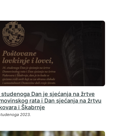
 studenoga Dan je sjećanja na žrtve
movinskog rata i Dan sjećanja na žrtvu
kovara i Škabrnje
 studenoga 2023.