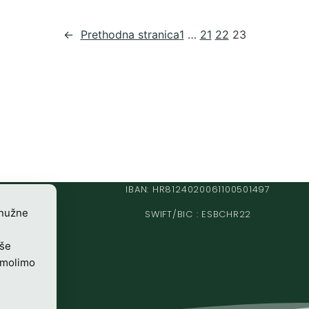
←
Prethodna stranica
1
…
21
22
23
IBAN: HR8124020061100501497
 nužne
SWIFT/BIC : ESBCHR22
iše
 molimo