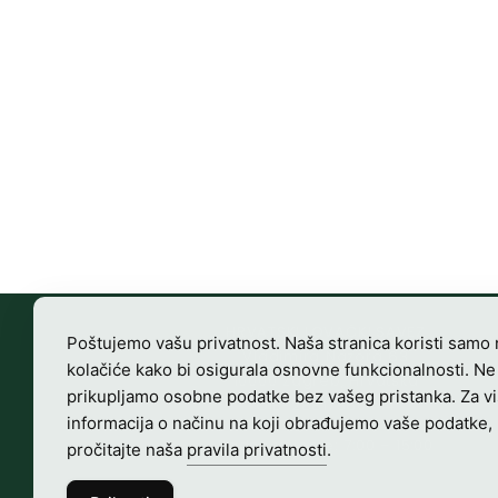
HRVATSKI LOVAČKI SAVEZ
Poštujemo vašu privatnost. Naša stranica koristi samo
Vladimira Nazora 63
kolačiće kako bi osigurala osnovne funkcionalnosti. Ne
10000 Zagreb, Hrvatska
prikupljamo osobne podatke bez vašeg pristanka. Za v
OIB-28817560444
informacija o načinu na koji obrađujemo vaše podatke,
Radno vrijeme:
7:00 – 15:00
pročitajte naša
pravila privatnosti
.