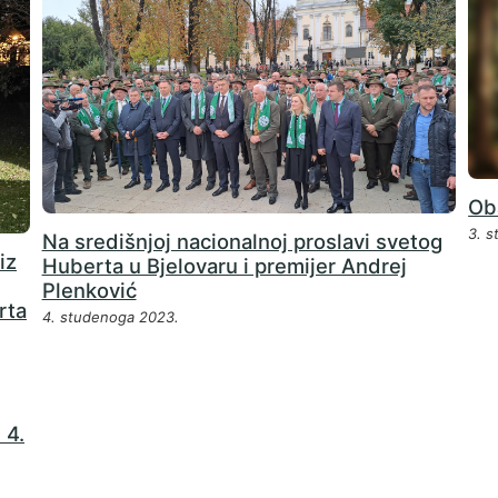
Ob
3. 
Na središnjoj nacionalnoj proslavi svetog
iz
Huberta u Bjelovaru i premijer Andrej
Plenković
rta
4. studenoga 2023.
 4.