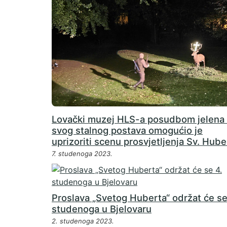
Lovački muzej HLS-a posudbom jelena 
svog stalnog postava omogućio je
uprizoriti scenu prosvjetljenja Sv. Hube
7. studenoga 2023.
Proslava „Svetog Huberta“ održat će se
studenoga u Bjelovaru
2. studenoga 2023.