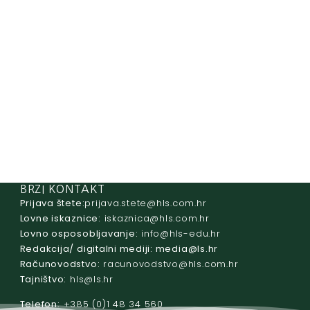
BRZI KONTAKT
Prijava štete:
@etets.avajirp
rh.moc.slh
Lovne iskaznice:
@acinzaksi
rh.moc.slh
Lovno osposobljavanje:
@ofni
rh.ude-slh
Redakcija/ digitalni mediji:
@aidem
rh.sl
Računovodstvo:
@ovtsdovonucar
rh.moc.slh
Tajništvo:
@slh
rh.sl
Telefon:
+385 (0)1 48 34 560