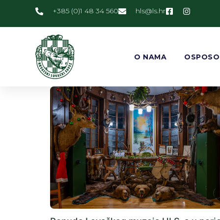
+385 (0)1 48 34 560
@slh
rh.sl
O NAMA
OSPOSO