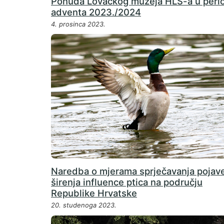
Ponuda Lovačkog muzeja HLS-a u peri
adventa 2023./2024
4. prosinca 2023.
Naredba o mjerama sprječavanja pojave
širenja influence ptica na području
Republike Hrvatske
20. studenoga 2023.