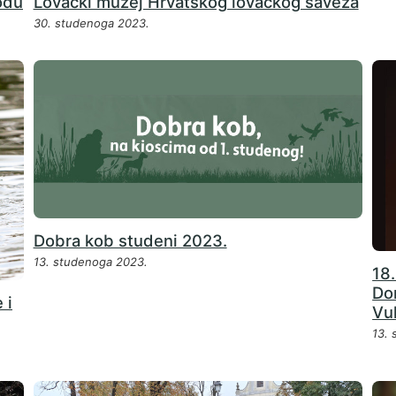
odu
Lovački muzej Hrvatskog lovačkog saveza
30. studenoga 2023.
Dobra kob studeni 2023.
13. studenoga 2023.
18.
Do
 i
Vu
13.