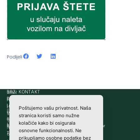
Podijeli
IBAN:
BRZI KONTAKT
Prijava štete:
@etets.avajirp
rh.moc.slh
HR8124020061100501497
HRVATSKI
Lovne iskaznice:
@acinzaksi
rh.moc.slh
LOVAČKI
Poštujemo vašu privatnost. Naša
SWIFT/BIC
Lovno osposobljavanje:
@ofni
rh.ude-slh
SAVEZ
stranica koristi samo nužne
:
Redakcija/ digitalni mediji:
@aidem
rh.sl
Vladimira
kolačiće kako bi osigurala
ESBCHR22
Računovodstvo:
@ovtsdovonucar
rh.moc.slh
Nazora
osnovne funkcionalnosti. Ne
Tajništvo:
@slh
rh.sl
63
prikupljamo osobne podatke bez