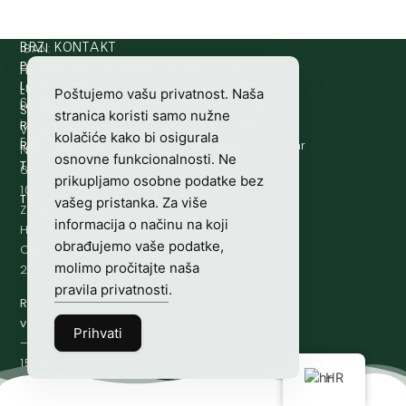
IBAN:
BRZI KONTAKT
Prijava štete:
@etets.avajirp
rh.moc.slh
HR8124020061100501497
HRVATSKI
Lovne iskaznice:
@acinzaksi
rh.moc.slh
LOVAČKI
Poštujemo vašu privatnost. Naša
SWIFT/BIC
Lovno osposobljavanje:
@ofni
rh.ude-slh
SAVEZ
stranica koristi samo nužne
:
Redakcija/ digitalni mediji:
@aidem
rh.sl
Vladimira
kolačiće kako bi osigurala
ESBCHR22
Računovodstvo:
@ovtsdovonucar
rh.moc.slh
Nazora
osnovne funkcionalnosti. Ne
Tajništvo:
@slh
rh.sl
63
prikupljamo osobne podatke bez
10000
Telefon:
+385 (0)1 48 34 560
vašeg pristanka. Za više
Zagreb,
informacija o načinu na koji
Hrvatska
obrađujemo vaše podatke,
OIB-
molimo pročitajte naša
28817560444
pravila privatnosti
.
Radno
vrijeme:
7:00
Prihvati
–
15:00
HR