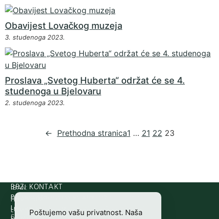
Obavijest Lovačkog muzeja
3. studenoga 2023.
Proslava „Svetog Huberta“ održat će se 4.
studenoga u Bjelovaru
2. studenoga 2023.
←
Prethodna stranica
1
…
21
22
23
IBAN:
BRZI KONTAKT
Prijava štete:
@etets.avajirp
rh.moc.slh
HR8124020061100501497
HRVATSKI
Lovne iskaznice:
@acinzaksi
rh.moc.slh
LOVAČKI
Poštujemo vašu privatnost. Naša
SWIFT/BIC
Lovno osposobljavanje:
@ofni
rh.ude-slh