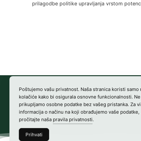
prilagodbe politike upravljanja vrstom poten
HRVATSKI LOVAČKI SAVEZ
Poštujemo vašu privatnost. Naša stranica koristi samo
Vladimira Nazora 63
kolačiće kako bi osigurala osnovne funkcionalnosti. Ne
10000 Zagreb, Hrvatska
prikupljamo osobne podatke bez vašeg pristanka. Za v
OIB-28817560444
informacija o načinu na koji obrađujemo vaše podatke,
Radno vrijeme:
7:00 – 15:00
pročitajte naša
pravila privatnosti
.
Prihvati