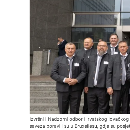
Izvršni i Nadzorni odbor Hrvatskog lovačkog
saveza boravili su u Bruxellesu, gdje su posj