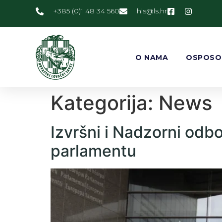
+385 (0)1 48 34 560
@slh
rh.sl
O NAMA
OSPOSO
Kategorija:
News
Izvršni i Nadzorni od
parlamentu