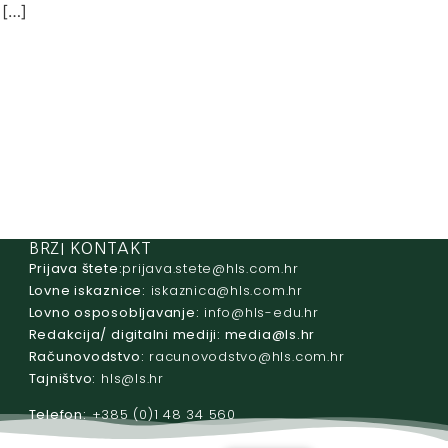
 […]
BRZI KONTAKT
Prijava štete:
@etets.avajirp
rh.moc.slh
Lovne iskaznice:
@acinzaksi
rh.moc.slh
Lovno osposobljavanje:
@ofni
rh.ude-slh
Redakcija/ digitalni mediji:
@aidem
rh.sl
Računovodstvo:
@ovtsdovonucar
rh.moc.slh
Tajništvo:
@slh
rh.sl
Telefon:
+385 (0)1 48 34 560