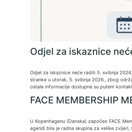
Odjel za iskaznice neć
Odjel za iskaznice neće raditi 5. svibnja 202
stranke u utorak, 5. svibnja 2026., zbog odr
ostale informacije dostupne su putem kontakt
FACE MEMBERSHIP M
U Kopenhagenu (Danska) započeo FACE Member
agendi bila je radna skupina za velike zvijer