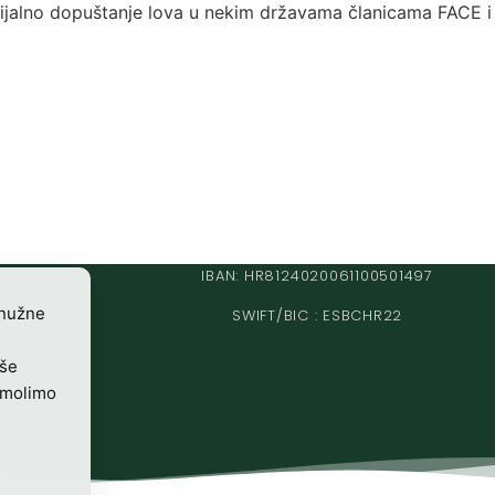
cijalno dopuštanje lova u nekim državama članicama FACE i
IBAN: HR8124020061100501497
 nužne
SWIFT/BIC : ESBCHR22
iše
 molimo