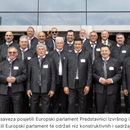
 saveza posjetili Europski parlament Predstavnici Izvršno
etili Europski parlament te održali niz konstruktivnih i sad