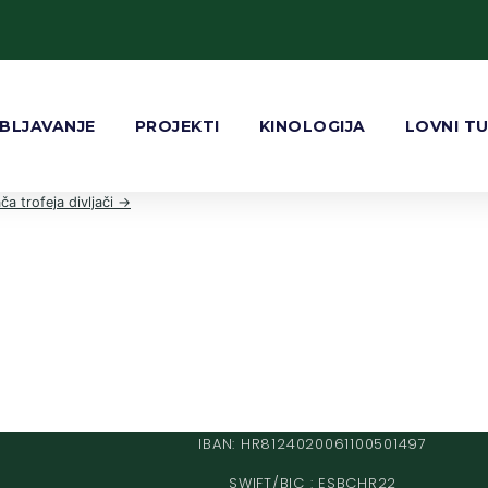
BLJAVANJE
PROJEKTI
KINOLOGIJA
LOVNI T
a trofeja divljači →
IBAN: HR8124020061100501497
SWIFT/BIC : ESBCHR22