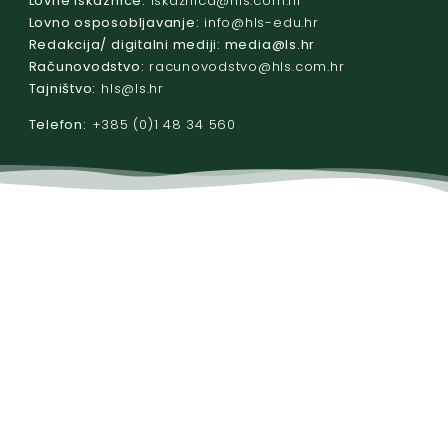
Lovne iskaznice:
@acinzaksi
rh.moc.slh
Lovno osposobljavanje:
@ofni
rh.ude-slh
Redakcija/ digitalni mediji:
@aidem
rh.sl
Računovodstvo:
@ovtsdovonucar
rh.moc.slh
Tajništvo:
@slh
rh.sl
Telefon:
+385 (0)1 48 34 560