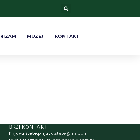
URIZAM
MUZEJ
KONTAKT
BRZI KONTAKT
Prijava štete:
@etets.avajirp
rh.moc.slh