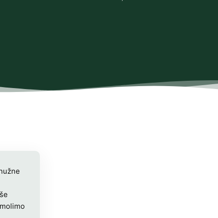
 nužne
iše
 molimo