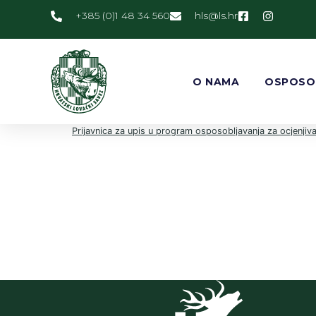
+385 (0)1 48 34 560
@slh
rh.sl
O NAMA
OSPOSO
Prijavnica za upis u program osposobljavanja za ocjenjivač