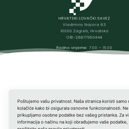
HRVATSKI LOVAČKI SAVEZ
Vladimira Nazora 63
10000 Zagreb, Hrvatska
OIB-28817560444
Radno vrijeme:
7:00 – 15:00
Poštujemo vašu privatnost. Naša stranica koristi samo
kolačiće kako bi osigurala osnovne funkcionalnosti. Ne
prikupljamo osobne podatke bez vašeg pristanka. Za v
informacija o načinu na koji obrađujemo vaše podatke,
pročitajte naša
pravila privatnosti
.