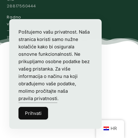
28817560444
Radno
vrijeme:
7:00
–
Poštujemo vašu privatnost. Naša
15:00
stranica koristi samo nužne
kolačiće kako bi osigurala
osnovne funkcionalnosti. Ne
prikupljamo osobne podatke bez
vašeg pristanka. Za više
informacija o načinu na koji
obrađujemo vaše podatke,
molimo pročitajte naša
pravila privatnosti
.
Prihvati
HR