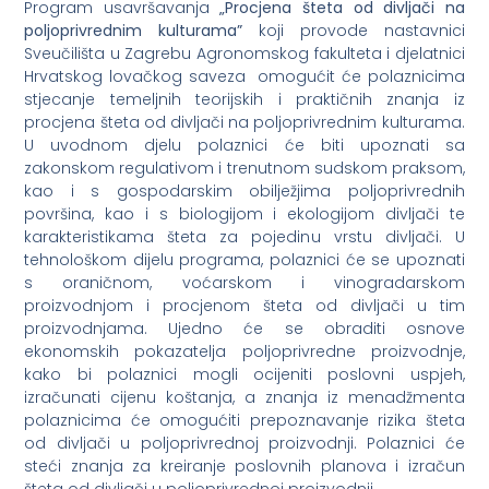
Program usavršavanja
„Procjena šteta od divljači na
poljoprivrednim kulturama”
koji provode nastavnici
Sveučilišta u Zagrebu Agronomskog fakulteta i djelatnici
Hrvatskog lovačkog saveza
omogućit će polaznicima
stjecanje temeljnih teorijskih i praktičnih znanja iz
procjena šteta od divljači na poljoprivrednim kulturama.
U uvodnom djelu polaznici će biti upoznati sa
zakonskom regulativom i trenutnom sudskom praksom,
kao i s gospodarskim obilježjima poljoprivrednih
površina, kao i s biologijom i ekologijom divljači te
karakteristikama šteta za pojedinu vrstu divljači. U
tehnološkom dijelu programa, polaznici će se upoznati
s oraničnom, voćarskom i vinogradarskom
proizvodnjom i procjenom šteta od divljači u tim
proizvodnjama. Ujedno će se obraditi osnove
ekonomskih pokazatelja poljoprivredne proizvodnje,
kako bi polaznici mogli ocijeniti poslovni uspjeh,
izračunati cijenu koštanja, a znanja iz menadžmenta
polaznicima će omogućiti prepoznavanje rizika šteta
od divljači u poljoprivrednoj proizvodnji. Polaznici će
steći znanja za kreiranje poslovnih planova i izračun