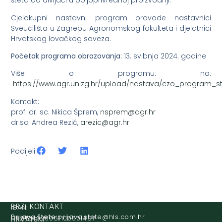
šteta od divljači u poljoprivrednoj proizvodnji.
Cjelokupni nastavni program provode nastavnici
Sveučilišta u Zagrebu Agronomskog fakulteta i djelatnici
Hrvatskog lovačkog saveza.
Početak programa obrazovanja:
13. svibnja 2024. godine
Više o programu: na:
https://www.agr.unizg.hr/upload/nastava/czo_program_st
Kontakt:
prof. dr. sc. Nikica Šprem,
@merpsn
rh.rga
dr.sc. Andrea Rezić,
@cizera
rh.rga
Podijeli
IBAN:
BRZI KONTAKT
Prijava štete:
@etets.avajirp
rh.moc.slh
HR8124020061100501497
HRVATSKI