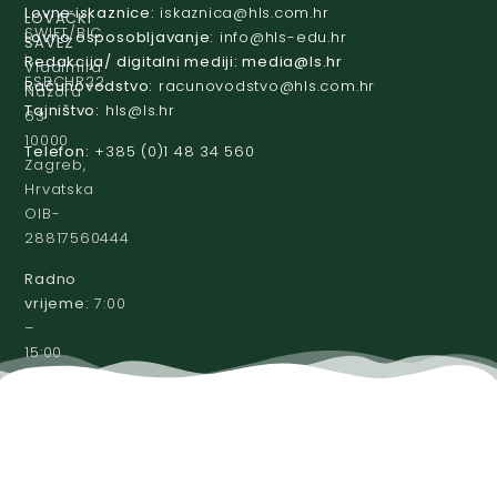
Lovne iskaznice:
@acinzaksi
rh.moc.slh
LOVAČKI
SWIFT/BIC
Lovno osposobljavanje:
@ofni
rh.ude-slh
SAVEZ
:
Redakcija/ digitalni mediji:
@aidem
rh.sl
Vladimira
ESBCHR22
Računovodstvo:
@ovtsdovonucar
rh.moc.slh
Nazora
Tajništvo:
@slh
rh.sl
63
10000
Telefon:
+385 (0)1 48 34 560
Zagreb,
Hrvatska
OIB-
28817560444
Radno
vrijeme:
7:00
–
15:00