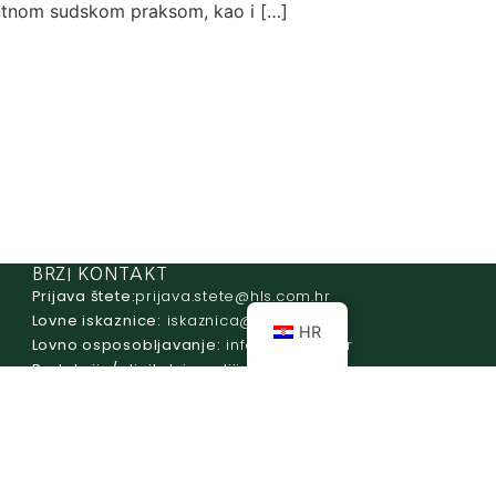
nutnom sudskom praksom, kao i […]
BRZI KONTAKT
Prijava štete:
@etets.avajirp
rh.moc.slh
Lovne iskaznice:
@acinzaksi
rh.moc.slh
HR
Lovno osposobljavanje:
@ofni
rh.ude-slh
Redakcija/ digitalni mediji:
@aidem
rh.sl
Računovodstvo:
@ovtsdovonucar
rh.moc.slh
Tajništvo:
@slh
rh.sl
Telefon:
+385 (0)1 48 34 560