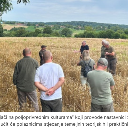
jači na poljoprivrednim kulturama” koji provode nastavnic
t će polaznicima stjecanje temeljnih teorijskih i praktični