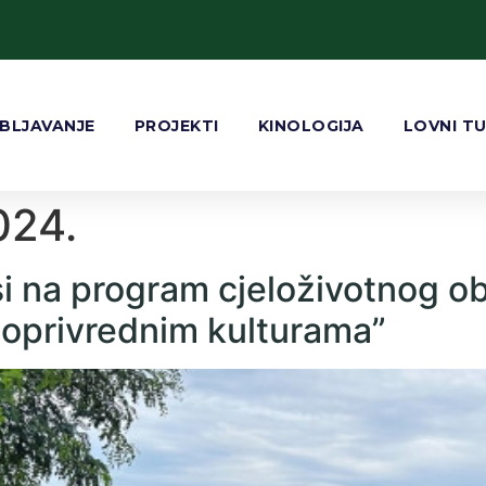
BLJAVANJE
PROJEKTI
KINOLOGIJA
LOVNI T
024.
isi na program cjeloživotnog o
ljoprivrednim kulturama”