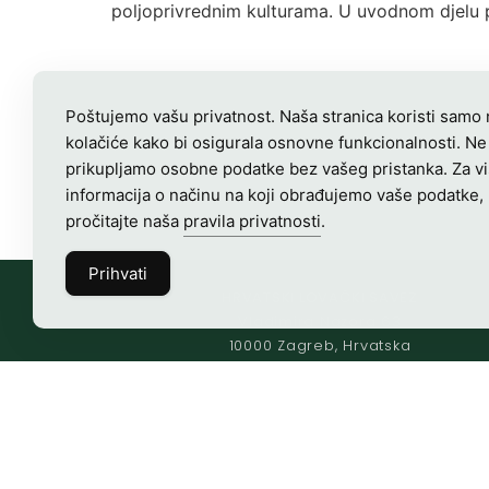
poljoprivrednim kulturama. U uvodnom djelu 
Poštujemo vašu privatnost. Naša stranica koristi samo
kolačiće kako bi osigurala osnovne funkcionalnosti. Ne
prikupljamo osobne podatke bez vašeg pristanka. Za v
informacija o načinu na koji obrađujemo vaše podatke,
pročitajte naša
pravila privatnosti
.
Prihvati
HRVATSKI LOVAČKI SAVEZ
Vladimira Nazora 63
10000 Zagreb, Hrvatska
OIB-28817560444
Radno vrijeme:
7:00 – 15:00