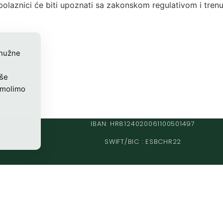
polaznici će biti upoznati sa zakonskom regulativom i tre
 nužne
iše
 molimo
IBAN: HR8124020061100501497
SWIFT/BIC : ESBCHR22