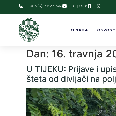
+385 (0)1 48 34 560
@slh
rh.sl
O NAMA
OSPOSO
Dan:
16. travnja 2
U TIJEKU: Prijave i up
šteta od divljači na po