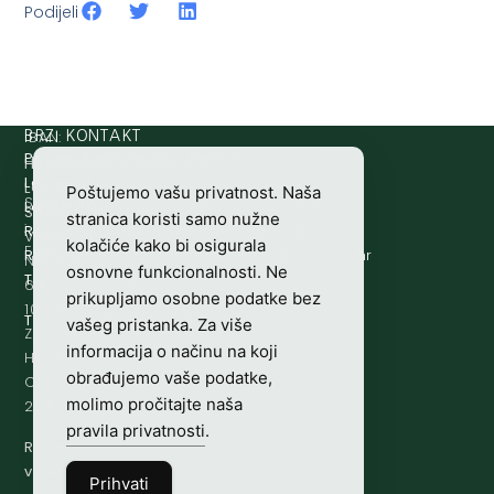
Podijeli
IBAN:
BRZI KONTAKT
Prijava štete:
@etets.avajirp
rh.moc.slh
HR8124020061100501497
HRVATSKI
Lovne iskaznice:
@acinzaksi
rh.moc.slh
LOVAČKI
Poštujemo vašu privatnost. Naša
SWIFT/BIC
Lovno osposobljavanje:
@ofni
rh.ude-slh
SAVEZ
stranica koristi samo nužne
:
Redakcija/ digitalni mediji:
@aidem
rh.sl
Vladimira
kolačiće kako bi osigurala
ESBCHR22
Računovodstvo:
@ovtsdovonucar
rh.moc.slh
Nazora
osnovne funkcionalnosti. Ne
Tajništvo:
@slh
rh.sl
63
prikupljamo osobne podatke bez
10000
Telefon:
+385 (0)1 48 34 560
vašeg pristanka. Za više
Zagreb,
informacija o načinu na koji
Hrvatska
obrađujemo vaše podatke,
OIB-
molimo pročitajte naša
28817560444
pravila privatnosti
.
Radno
vrijeme:
7:00
Prihvati