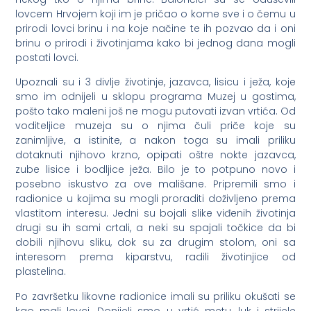
lovcem Hrvojem koji im je pričao o kome sve i o čemu u
prirodi lovci brinu i na koje načine te ih pozvao da i oni
brinu o prirodi i životinjama kako bi jednog dana mogli
postati lovci.
Upoznali su i 3 divlje životinje, jazavca, lisicu i ježa, koje
smo im odnijeli u sklopu programa Muzej u gostima,
pošto tako maleni još ne mogu putovati izvan vrtića. Od
voditeljice muzeja su o njima čuli priče koje su
zanimljive, a istinite, a nakon toga su imali priliku
dotaknuti njihovo krzno, opipati oštre nokte jazavca,
zube lisice i bodljice ježa. Bilo je to potpuno novo i
posebno iskustvo za ove mališane. Pripremili smo i
radionice u kojima su mogli proraditi doživljeno prema
vlastitom interesu. Jedni su bojali slike viđenih životinja
drugi su ih sami crtali, a neki su spajali točkice da bi
dobili njihovu sliku, dok su za drugim stolom, oni sa
interesom prema kiparstvu, radili životinjice od
plastelina.
Po završetku likovne radionice imali su priliku okušati se
kao mali lovci. Donijeli smo u vrtić metu, luk i strijele