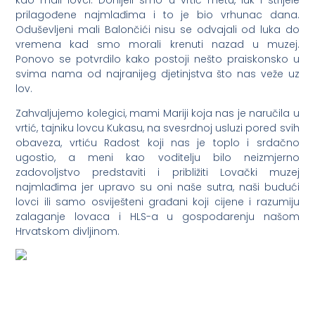
prilagođene najmlađima i to je bio vrhunac dana.
Oduševljeni mali Balončići nisu se odvajali od luka do
vremena kad smo morali krenuti nazad u muzej.
Ponovo se potvrdilo kako postoji nešto praiskonsko u
svima nama od najranijeg djetinjstva što nas veže uz
lov.
Zahvaljujemo kolegici, mami Mariji koja nas je naručila u
vrtić, tajniku lovcu Kukasu, na svesrdnoj usluzi pored svih
obaveza, vrtiću Radost koji nas je toplo i srdačno
ugostio, a meni kao voditelju bilo neizmjerno
zadovoljstvo predstaviti i približiti Lovački muzej
najmlađima jer upravo su oni naše sutra, naši budući
lovci ili samo osviješteni građani koji cijene i razumiju
zalaganje lovaca i HLS-a u gospodarenju našom
Hrvatskom divljinom.