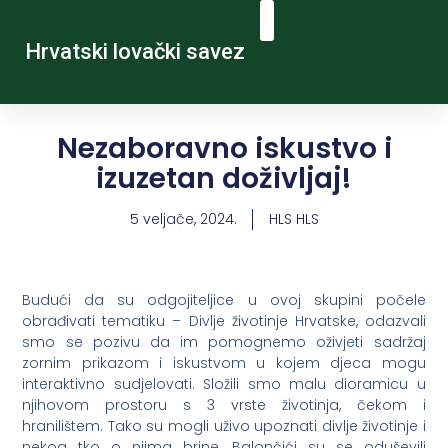
Hrvatski lovački savez
Nezaboravno iskustvo i
izuzetan doživljaj!
5 veljače, 2024.
HLS HLS
Budući da su odgojiteljice u ovoj skupini počele
obrađivati tematiku – Divlje životinje Hrvatske, odazvali
smo se pozivu da im pomognemo oživjeti sadržaj
zornim prikazom i iskustvom u kojem djeca mogu
interaktivno sudjelovati. Složili smo malu dioramicu u
njihovom prostoru s 3 vrste životinja, čekom i
hranilištem. Tako su mogli uživo upoznati divlje životinje i
nekog tko o njima brine. Balončići su se oduševili