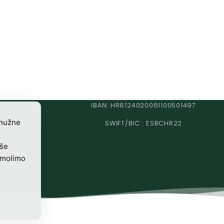
IBAN: HR8124020061100501497
 nužne
SWIFT/BIC : ESBCHR22
iše
 molimo