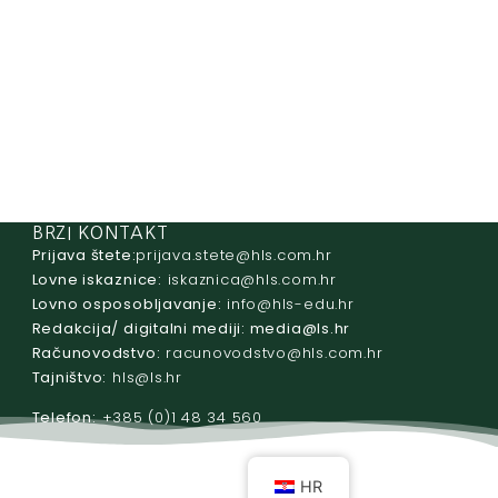
BRZI KONTAKT
Prijava štete:
@etets.avajirp
rh.moc.slh
Lovne iskaznice:
@acinzaksi
rh.moc.slh
Lovno osposobljavanje:
@ofni
rh.ude-slh
Redakcija/ digitalni mediji:
@aidem
rh.sl
Računovodstvo:
@ovtsdovonucar
rh.moc.slh
Tajništvo:
@slh
rh.sl
Telefon:
+385 (0)1 48 34 560
HR