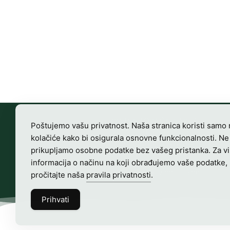
HRVATSKI LOVAČKI SAVEZ
Poštujemo vašu privatnost. Naša stranica koristi samo
Vladimira Nazora 63
kolačiće kako bi osigurala osnovne funkcionalnosti. Ne
10000 Zagreb, Hrvatska
prikupljamo osobne podatke bez vašeg pristanka. Za v
OIB-28817560444
informacija o načinu na koji obrađujemo vaše podatke,
Radno vrijeme:
7:00 – 15:00
pročitajte naša
pravila privatnosti
.
Prihvati