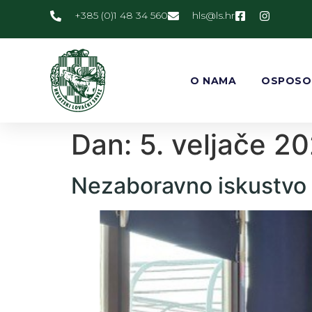
+385 (0)1 48 34 560
@slh
rh.sl
O NAMA
OSPOSO
Dan:
5. veljače 20
Nezaboravno iskustvo i