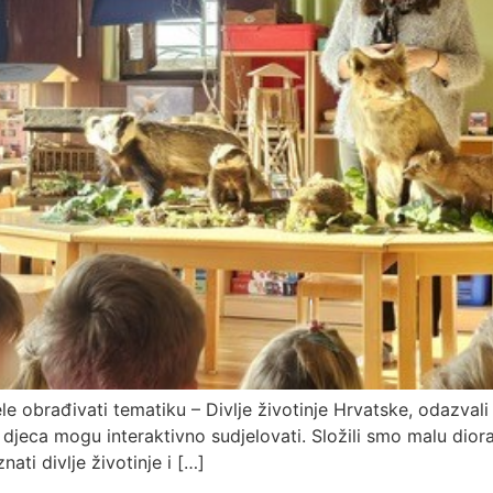
ele obrađivati tematiku – Divlje životinje Hrvatske, odazv
jeca mogu interaktivno sudjelovati. Složili smo malu diora
ati divlje životinje i […]