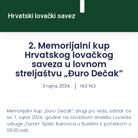
Hrvatski lovački savez
2. Memorijalni kup
Hrvatskog lovačkog
saveza u lovnom
streljaštvu „Đuro Dečak”
3 rujna, 2024.
HLS HLS
Memorijalni kup „Đuro Dečak“, drugi po redu, održat će
se 7. rujna 2024. godine na lovačkom strelištu Lovačke
udruge „Fazan“ Špišić Bukovica u Bušetini s početkom u
09:00 sati.