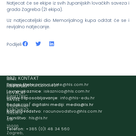
Natjecat će se ekipe iz svih županijskih lovačkih saveza i
grada Zagreba (21 ekipa).
Uz natjecateljski dio Memorijalnog kupa održat će se i
revijalno natjecanje.
Podijeli
IBAN:
BRZI KONTAKT
Prijava štete:
@etets.avajirp
rh.moc.slh
HR8124020061100501497
HRVATSKI
Lovne iskaznice:
@acinzaksi
rh.moc.slh
LOVAČKI
SWIFT/BIC
Lovno osposobljavanje:
@ofni
rh.ude-slh
SAVEZ
:
Redakcija/ digitalni mediji:
@aidem
rh.sl
Vladimira
ESBCHR22
Računovodstvo:
@ovtsdovonucar
rh.moc.slh
Nazora
Tajništvo:
@slh
rh.sl
63
10000
Telefon:
+385 (0)1 48 34 560
Zagreb,