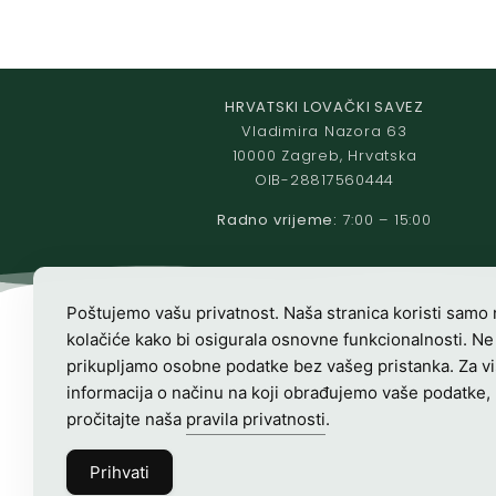
HRVATSKI LOVAČKI SAVEZ
Vladimira Nazora 63
10000 Zagreb, Hrvatska
OIB-28817560444
Radno vrijeme:
7:00 – 15:00
Poštujemo vašu privatnost. Naša stranica koristi samo
kolačiće kako bi osigurala osnovne funkcionalnosti. Ne
prikupljamo osobne podatke bez vašeg pristanka. Za v
informacija o načinu na koji obrađujemo vaše podatke,
pročitajte naša
pravila privatnosti
.
Prihvati