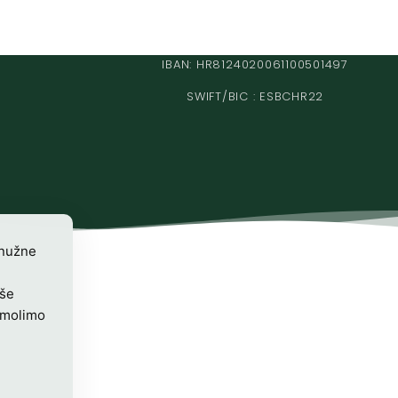
IBAN: HR8124020061100501497
SWIFT/BIC : ESBCHR22
 nužne
iše
 molimo