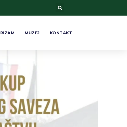
om streljaštvu „Đuro
URIZAM
MUZEJ
KONTAKT