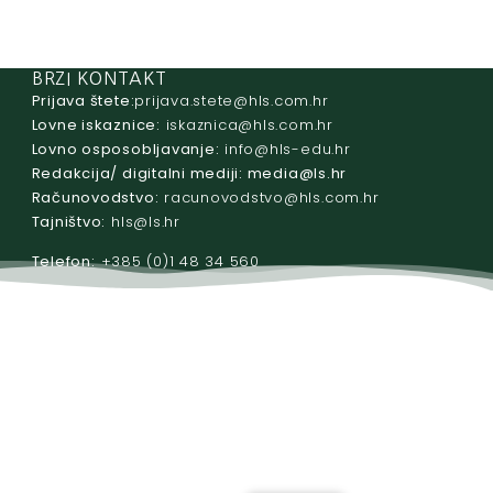
BRZI KONTAKT
Prijava štete:
@etets.avajirp
rh.moc.slh
Lovne iskaznice:
@acinzaksi
rh.moc.slh
Lovno osposobljavanje:
@ofni
rh.ude-slh
Redakcija/ digitalni mediji:
@aidem
rh.sl
Računovodstvo:
@ovtsdovonucar
rh.moc.slh
Tajništvo:
@slh
rh.sl
Telefon:
+385 (0)1 48 34 560