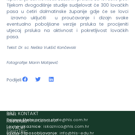
Tijekom dvogodišnje studije sudjelovat će 300 lovačkih
pasa u četiri dalmatinske županije gdje će se lovci
izravno uključiti u proučavanje i dizajn svake
eventualno poboljšane verzije prsluka te procijeniti
utjecaj prsluka na aktivnost i pokretljivost lovačkih
pasa.
Tekst: Dr. sc. Neška Vukšić Končevski
Fotografije: Marin Matijević
Podijeli
IBAN:
BRZI KONTAKT
Prijava štete:
@etets.avajirp
rh.moc.slh
HR8124020061100501497
HRVATSKI
Lovne iskaznice:
@acinzaksi
rh.moc.slh
LOVAČKI
SWIFT/BIC
Lovno osposobljavanje:
@ofni
rh.ude-slh
SAVEZ