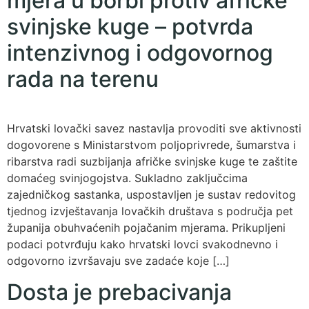
mjera u borbi protiv afričke
svinjske kuge – potvrda
intenzivnog i odgovornog
rada na terenu
Hrvatski lovački savez nastavlja provoditi sve aktivnosti
dogovorene s Ministarstvom poljoprivrede, šumarstva i
ribarstva radi suzbijanja afričke svinjske kuge te zaštite
domaćeg svinjogojstva. Sukladno zaključcima
zajedničkog sastanka, uspostavljen je sustav redovitog
tjednog izvještavanja lovačkih društava s područja pet
županija obuhvaćenih pojačanim mjerama. Prikupljeni
podaci potvrđuju kako hrvatski lovci svakodnevno i
odgovorno izvršavaju sve zadaće koje […]
Dosta je prebacivanja