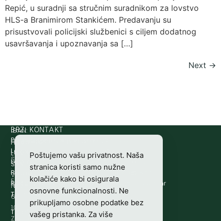
Repić, u suradnji sa stručnim suradnikom za lovstvo
HLS-a Branimirom Stankićem. Predavanju su
prisustvovali policijski službenici s ciljem dodatnog
usavršavanja i upoznavanja sa […]
Next
→
IBAN:
BRZI KONTAKT
Prijava štete:
@etets.avajirp
rh.moc.slh
HR8124020061100501497
HRVATSKI
Lovne iskaznice:
@acinzaksi
rh.moc.slh
LOVAČKI
Poštujemo vašu privatnost. Naša
SWIFT/BIC
Lovno osposobljavanje:
@ofni
rh.ude-slh
SAVEZ
stranica koristi samo nužne
:
Redakcija/ digitalni mediji:
@aidem
rh.sl
Vladimira
kolačiće kako bi osigurala
ESBCHR22
Računovodstvo:
@ovtsdovonucar
rh.moc.slh
Nazora
osnovne funkcionalnosti. Ne
Tajništvo:
@slh
rh.sl
63
prikupljamo osobne podatke bez
10000
Telefon:
+385 (0)1 48 34 560
vašeg pristanka. Za više
Zagreb,