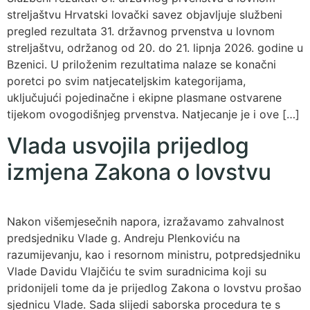
streljaštvu Hrvatski lovački savez objavljuje službeni
pregled rezultata 31. državnog prvenstva u lovnom
streljaštvu, održanog od 20. do 21. lipnja 2026. godine u
Bzenici. U priloženim rezultatima nalaze se konačni
poretci po svim natjecateljskim kategorijama,
uključujući pojedinačne i ekipne plasmane ostvarene
tijekom ovogodišnjeg prvenstva. Natjecanje je i ove […]
Vlada usvojila prijedlog
izmjena Zakona o lovstvu
Nakon višemjesečnih napora, izražavamo zahvalnost
predsjedniku Vlade g. Andreju Plenkoviću na
razumijevanju, kao i resornom ministru, potpredsjedniku
Vlade Davidu Vlajčiću te svim suradnicima koji su
pridonijeli tome da je prijedlog Zakona o lovstvu prošao
sjednicu Vlade. Sada slijedi saborska procedura te s