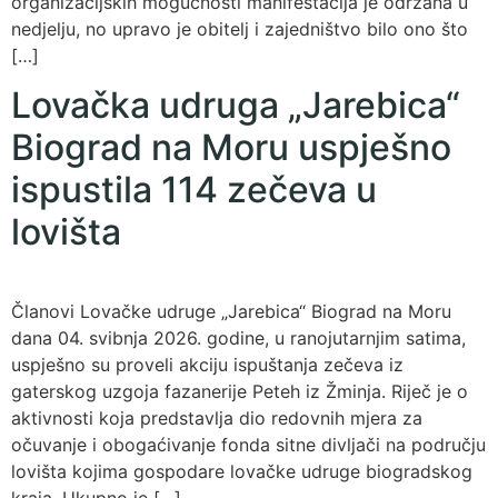
organizacijskih mogućnosti manifestacija je održana u
nedjelju, no upravo je obitelj i zajedništvo bilo ono što
[…]
Lovačka udruga „Jarebica“
Biograd na Moru uspješno
ispustila 114 zečeva u
lovišta
Članovi Lovačke udruge „Jarebica“ Biograd na Moru
dana 04. svibnja 2026. godine, u ranojutarnjim satima,
uspješno su proveli akciju ispuštanja zečeva iz
gaterskog uzgoja fazanerije Peteh iz Žminja. Riječ je o
aktivnosti koja predstavlja dio redovnih mjera za
očuvanje i obogaćivanje fonda sitne divljači na području
lovišta kojima gospodare lovačke udruge biogradskog
kraja. Ukupno je […]