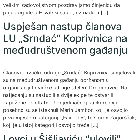
velikim zadovoljstvom pozdravljamo činjenicu da
prijedlog ide u Hrvatski sabor, uz nadu u […]
Uspješan nastup članova
LU „Srndać“ Koprivnica na
međudruštvenom gađanju
Članovi Lovačke udruge „Srndać“ Koprivnica sudjelovali
su na međudruštvenom gađanju održanom u
organizaciji Lovačke udruge „Jelen“ Draganovec. Na
natjecanju su nastupili s dvije ekipe te ostvarili
zapažene rezultate. U pojedinačnoj konkurenciji
posebno su se istaknuli Marin Jambor, koji je osvojio
prvo mjesto u kategoriji „Fair Play“, te Goran Zagorščak,
koji je u istoj kategoriji osvojio treće […]
Lovci u Šišljaviću “ulovili”