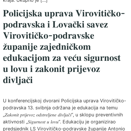
𝐏𝐨𝐥𝐢𝐜𝐢𝐣𝐬𝐤𝐚 𝐮𝐩𝐫𝐚𝐯𝐚 𝐕𝐢𝐫𝐨𝐯𝐢𝐭𝐢𝐜̌𝐤𝐨-
𝐩𝐨𝐝𝐫𝐚𝐯𝐬𝐤𝐚 𝐢 𝐋𝐨𝐯𝐚𝐜̌𝐤𝐢 𝐬𝐚𝐯𝐞𝐳
𝐕𝐢𝐫𝐨𝐯𝐢𝐭𝐢𝐜̌𝐤𝐨-𝐩𝐨𝐝𝐫𝐚𝐯𝐬𝐤𝐞
𝐳̌𝐮𝐩𝐚𝐧𝐢𝐣𝐞 𝐳𝐚𝐣𝐞𝐝𝐧𝐢𝐜̌𝐤𝐨𝐦
𝐞𝐝𝐮𝐤𝐚𝐜𝐢𝐣𝐨𝐦 𝐳𝐚 𝐯𝐞𝐜́𝐮 𝐬𝐢𝐠𝐮𝐫𝐧𝐨𝐬𝐭
𝐮 𝐥𝐨𝐯𝐮 𝐢 𝐳𝐚𝐤𝐨𝐧𝐢𝐭 𝐩𝐫𝐢𝐣𝐞𝐯𝐨𝐳
𝐝𝐢𝐯𝐥𝐣𝐚𝐜̌𝐢
U konferencijskoj dvorani Policijska uprava Virovitičko-
podravska 13. svibnja održana je edukacija na temu
„𝑍𝑎𝑘𝑜𝑛𝑖𝑡 𝑝𝑟𝑖𝑗𝑒𝑣𝑜𝑧 𝑜𝑑𝑠𝑡𝑟𝑒𝑙𝑗𝑒𝑛𝑒 𝑑𝑖𝑣𝑙𝑗𝑎𝑐̌𝑖“, u sklopu preventivnih
aktivnosti „𝑆𝑖𝑔𝑢𝑟𝑛𝑜𝑠𝑡 𝑢 𝑙𝑜𝑣𝑢“. Edukaciju je organizirao
predsjednik LS Virovitičko-podravske županije Antonio