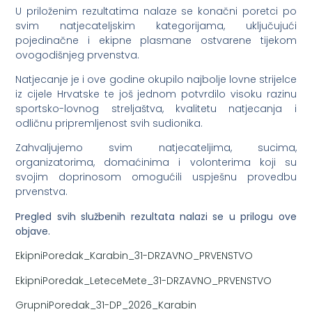
U priloženim rezultatima nalaze se konačni poretci po
svim natjecateljskim kategorijama, uključujući
pojedinačne i ekipne plasmane ostvarene tijekom
ovogodišnjeg prvenstva.
Natjecanje je i ove godine okupilo najbolje lovne strijelce
iz cijele Hrvatske te još jednom potvrdilo visoku razinu
sportsko-lovnog streljaštva, kvalitetu natjecanja i
odličnu pripremljenost svih sudionika.
Zahvaljujemo svim natjecateljima, sucima,
organizatorima, domaćinima i volonterima koji su
svojim doprinosom omogućili uspješnu provedbu
prvenstva.
Pregled svih službenih rezultata nalazi se u prilogu ove
objave.
EkipniPoredak_Karabin_31-DRZAVNO_PRVENSTVO
EkipniPoredak_LeteceMete_31-DRZAVNO_PRVENSTVO
GrupniPoredak_31-DP_2026_Karabin