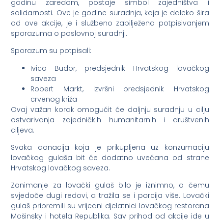
godinu zaredom, postaje simbol zajedništva i
solidarnosti. Ove je godine suradnja, koja je daleko šira
od ove akcije, je i službeno zabilježena potpisivanjem
sporazuma o poslovnoj suradnji.
Sporazum su potpisali:
Ivica Budor, predsjednik Hrvatskog lovačkog
saveza
Robert Markt, izvršni predsjednik Hrvatskog
crvenog križa
Ovaj važan korak omogućit će daljnju suradnju u cilju
ostvarivanja zajedničkih humanitarnih i društvenih
ciljeva.
Svaka donacija koja je prikupljena uz konzumaciju
lovačkog gulaša bit će dodatno uvećana od strane
Hrvatskog lovačkog saveza.
Zanimanje za lovački gulaš bilo je iznimno, o čemu
svjedoče dugi redovi, a tražila se i porcija više. Lovački
gulaš pripremili su vrijedni djelatnici lovačkog restorana
Mošinsky i hotela Republika. Sav prihod od akcije ide u