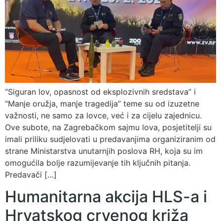
“Siguran lov, opasnost od eksplozivnih sredstava” i
“Manje oružja, manje tragedija” teme su od izuzetne
važnosti, ne samo za lovce, već i za cijelu zajednicu.
Ove subote, na Zagrebačkom sajmu lova, posjetitelji su
imali priliku sudjelovati u predavanjima organiziranim od
strane Ministarstva unutarnjih poslova RH, koja su im
omogućila bolje razumijevanje tih ključnih pitanja.
Predavači […]
Humanitarna akcija HLS-a i
Hrvatskog crvenog križa