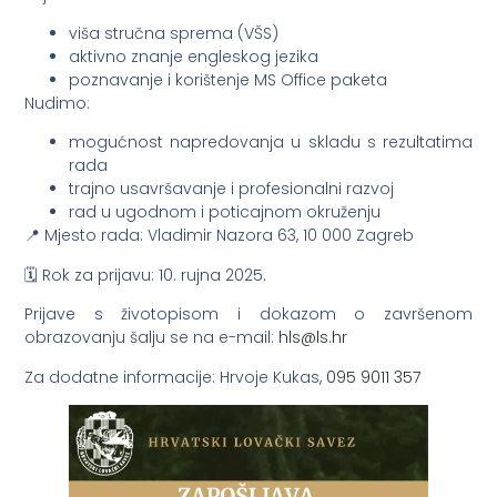
viša stručna sprema (VŠS)
aktivno znanje engleskog jezika
poznavanje i korištenje MS Office paketa
Nudimo:
mogućnost napredovanja u skladu s rezultatima
rada
trajno usavršavanje i profesionalni razvoj
rad u ugodnom i poticajnom okruženju
📍 Mjesto rada: Vladimir Nazora 63, 10 000 Zagreb
🗓 Rok za prijavu: 10. rujna 2025.
Prijave s životopisom i dokazom o završenom
obrazovanju šalju se na e-mail:
@slh
rh.sl
Za dodatne informacije: Hrvoje Kukas,
095 9011 357