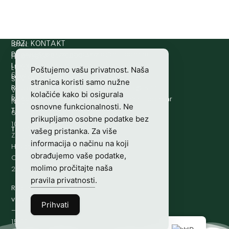
IBAN:
BRZI KONTAKT
Prijava štete:
@etets.avajirp
rh.moc.slh
HR8124020061100501497
HRVATSKI
Lovne iskaznice:
@acinzaksi
rh.moc.slh
LOVAČKI
Poštujemo vašu privatnost. Naša
SWIFT/BIC
Lovno osposobljavanje:
@ofni
rh.ude-slh
SAVEZ
stranica koristi samo nužne
:
Redakcija/ digitalni mediji:
@aidem
rh.sl
Vladimira
kolačiće kako bi osigurala
ESBCHR22
Računovodstvo:
@ovtsdovonucar
rh.moc.slh
Nazora
osnovne funkcionalnosti. Ne
Tajništvo:
@slh
rh.sl
63
prikupljamo osobne podatke bez
10000
Telefon:
+385 (0)1 48 34 560
vašeg pristanka. Za više
Zagreb,
informacija o načinu na koji
Hrvatska
obrađujemo vaše podatke,
OIB-
molimo pročitajte naša
28817560444
pravila privatnosti
.
Radno
vrijeme:
7:00
Prihvati
–
15:00