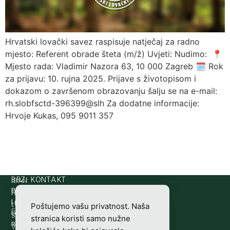
Hrvatski lovački savez raspisuje natječaj za radno
mjesto: Referent obrade šteta (m/ž) Uvjeti: Nudimo: 📍
Mjesto rada: Vladimir Nazora 63, 10 000 Zagreb 🗓 Rok
za prijavu: 10. rujna 2025. Prijave s životopisom i
dokazom o završenom obrazovanju šalju se na e-mail:
rh.slobfsctd-396399@slh Za dodatne informacije:
Hrvoje Kukas, 095 9011 357
IBAN:
BRZI KONTAKT
Prijava štete:
@etets.avajirp
rh.moc.slh
HR8124020061100501497
HRVATSKI
Lovne iskaznice:
@acinzaksi
rh.moc.slh
LOVAČKI
Poštujemo vašu privatnost. Naša
SWIFT/BIC
Lovno osposobljavanje:
@ofni
rh.ude-slh
SAVEZ
stranica koristi samo nužne
:
Redakcija/ digitalni mediji:
@aidem
rh.sl
Vladimira