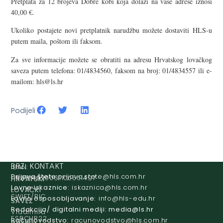
Pretplata za 12 brojeva Dobre kobi koja dolazi na vaše adrese iznosi
40,00 €.
Ukoliko postajete novi pretplatnik narudžbu možete dostaviti HLS-u
putem maila, poštom ili faksom.
Za sve informacije možete se obratiti na adresu Hrvatskog lovačkog
saveza putem telefona: 01/4834560, faksom na broj: 01/4834557 ili e-
mailom:
@slh
rh.sl
Podijeli
IBAN:
BRZI KONTAKT
Prijava štete:
@etets.avajirp
rh.moc.slh
HR8124020061100501497
HRVATSKI
Lovne iskaznice:
@acinzaksi
rh.moc.slh
LOVAČKI
SWIFT/BIC
Lovno osposobljavanje:
@ofni
rh.ude-slh
SAVEZ
:
Redakcija/ digitalni mediji:
@aidem
rh.sl
Vladimira
ESBCHR22
Računovodstvo:
@ovtsdovonucar
rh.moc.slh
Nazora