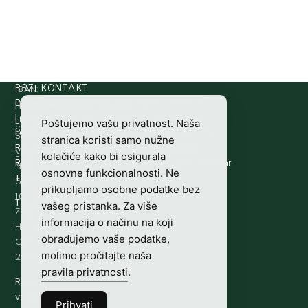
IBAN:
BRZI KONTAKT
Prijava štete:
@etets.avajirp
rh.moc.slh
HR8124020061100501497
HRVATSKI
Lovne iskaznice:
@acinzaksi
rh.moc.slh
LOVAČKI
Poštujemo vašu privatnost. Naša
SWIFT/BIC
Lovno osposobljavanje:
@ofni
rh.ude-slh
SAVEZ
stranica koristi samo nužne
:
Redakcija/ digitalni mediji:
@aidem
rh.sl
Vladimira
kolačiće kako bi osigurala
ESBCHR22
Računovodstvo:
@ovtsdovonucar
rh.moc.slh
Nazora
osnovne funkcionalnosti. Ne
Tajništvo:
@slh
rh.sl
63
prikupljamo osobne podatke bez
10000
Telefon:
+385 (0)1 48 34 560
vašeg pristanka. Za više
Zagreb,
informacija o načinu na koji
Hrvatska
obrađujemo vaše podatke,
OIB-
molimo pročitajte naša
28817560444
pravila privatnosti
.
Radno
vrijeme:
7:00
Prihvati