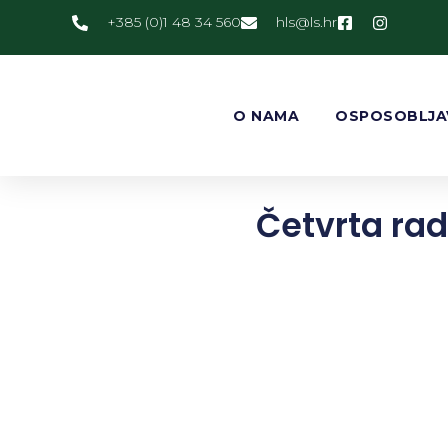
+385 (0)1 48 34 560
@slh
rh.sl
O NAMA
OSPOSOBLJA
Četvrta rad