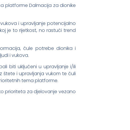
nica platforme Dalmacija za dionike
 vukova i upravljanje potencijalno
oj je to rijetkost, no rastući trend
rmacija, čule potrebe dionika i
udi i vukova.
li biti uključeni u upravljanje i/ili
štete i upravljanja vukom te čuli
ioritetnih tema platforme.
ko prioriteta za djelovanje vezano