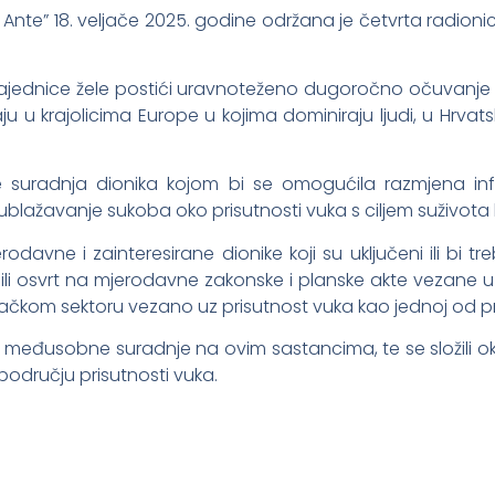
v. Ante” 18. veljače 2025. godine održana je četvrta radio
ne zajednice žele postići uravnoteženo dugoročno očuvanje
aju u krajolicima Europe u kojima dominiraju ljudi, u Hrvatsk
suradnja dionika kojom bi se omogućila razmjena info
lažavanje sukoba oko prisutnosti vuka s ciljem suživota lj
rodavne i zainteresirane dionike koji su uključeni ili bi treba
i osvrt na mjerodavne zakonske i planske akte vezane uz 
ovačkom sektoru vezano uz prisutnost vuka kao jednoj od pr
bre međusobne suradnje na ovim sastancima, te se složili o
odručju prisutnosti vuka.