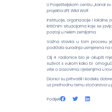
U Posjetiteljskom centru ,,kanal s
projekta LIFE Wild Wolf.
Institucije, organizacije i lokal
kritičnim situacijama koje se javlj
postoji u nekim zemljama.
Važna stavka u tom procesu je 
podržala suradnja usmjerena na ub
Cilj 4. radionice bio je okupiti mje
suživot s vukom kako bi omogućil
više o izazovima i rješenjima u l
Dionici su prihvatili i kodeks do
uz prethodnu temu stočarstva u p
Podijeli