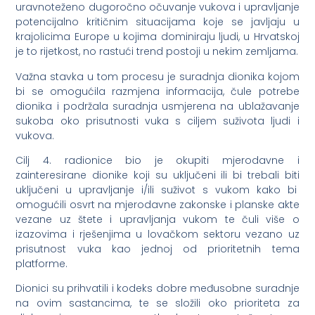
uravnoteženo dugoročno očuvanje vukova i upravljanje
potencijalno kritičnim situacijama koje se javljaju u
krajolicima Europe u kojima dominiraju ljudi, u Hrvatskoj
je to rijetkost, no rastući trend postoji u nekim zemljama.
Važna stavka u tom procesu je suradnja dionika kojom
bi se omogućila razmjena informacija, čule potrebe
dionika i podržala suradnja usmjerena na ublažavanje
sukoba oko prisutnosti vuka s ciljem suživota ljudi i
vukova.
Cilj 4. radionice bio je okupiti mjerodavne i
zainteresirane dionike koji su uključeni ili bi trebali biti
uključeni u upravljanje i/ili suživot s vukom kako bi
omogućili osvrt na mjerodavne zakonske i planske akte
vezane uz štete i upravljanja vukom te čuli više o
izazovima i rješenjima u lovačkom sektoru vezano uz
prisutnost vuka kao jednoj od prioritetnih tema
platforme.
Dionici su prihvatili i kodeks dobre međusobne suradnje
na ovim sastancima, te se složili oko prioriteta za