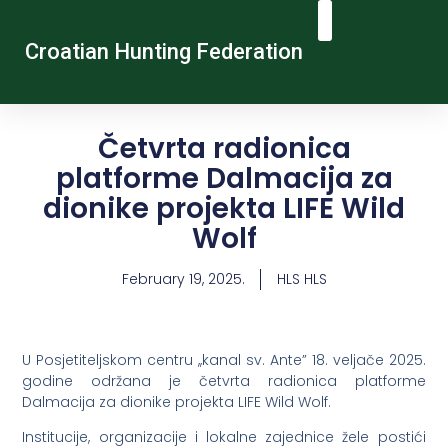
Croatian Hunting Federation
Vocational Education And Training
Hunting Tourism
Contact Us
Četvrta radionica
platforme Dalmacija za
dionike projekta LIFE Wild
Wolf
February 19, 2025.
HLS HLS
U Posjetiteljskom centru ,,kanal sv. Ante” 18. veljače 2025.
godine održana je četvrta radionica platforme
Dalmacija za dionike projekta LIFE Wild Wolf.
Institucije, organizacije i lokalne zajednice žele postići