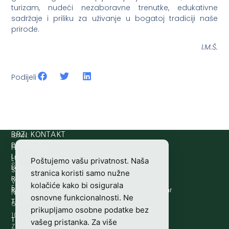
turizam, nudeći nezaboravne trenutke, edukativne
sadržaje i priliku za uživanje u bogatoj tradiciji naše
prirode.
I.M.Š.
Podijeli
IBAN:
BRZI KONTAKT
Prijava štete:
@etets.avajirp
rh.moc.slh
HR8124020061100501497
HRVATSKI
Lovne iskaznice:
@acinzaksi
rh.moc.slh
LOVAČKI
Poštujemo vašu privatnost. Naša
SWIFT/BIC
Lovno osposobljavanje:
@ofni
rh.ude-slh
SAVEZ
stranica koristi samo nužne
:
Redakcija/ digitalni mediji:
@aidem
rh.sl
Vladimira
kolačiće kako bi osigurala
ESBCHR22
Računovodstvo:
@ovtsdovonucar
rh.moc.slh
Nazora
osnovne funkcionalnosti. Ne
Tajništvo:
@slh
rh.sl
63
prikupljamo osobne podatke bez
10000
Telefon:
+385 (0)1 48 34 560
vašeg pristanka. Za više
Zagreb,