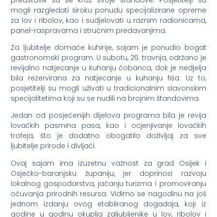
mogli razgledati široku ponudu specijalizirane opreme
za lov i ribolov, kao i sudjelovati u raznim radionicama,
panel-raspravama i stručnim predavanjima.
Za ljubitelje domaće kuhinje, sajam je ponudio bogat
gastronomski program. U subotu, 26. travnja, održano je
revijalno natjecanje u kuhanju čobanca, dok je nedjelja
bila rezervirana za natjecanje u kuhanju fiša. Uz to,
posjetitelji su mogli uživati u tradicionalnim slavonskim
specijalitetima koji su se nudili na brojnim štandovima.
Jedan od posjećenijih dijelova programa bila je revija
lovačkih pasmina pasa, kao i ocjenjivanje lovačkih
trofeja, što je dodatno obogatilo doživljaj za sve
ljubitelje prirode i divljači.
Ovaj sajam ima izuzetnu važnost za grad Osijek i
Osječko-baranjsku županiju, jer doprinosi razvoju
lokalnog gospodarstva, jačanju turizma i promoviranju
očuvanja prirodnih resursa. Vidimo se nagodinu na još
jednom izdanju ovog etabliranog događaja, koji iz
godine u godinu okuplja zaljubljenike u lov, ribolov i