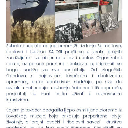
Subota i nedjelja na jubilarnom 20. izdanju Sajma lova,
ribolova i turizma SALORI prošli su u znaku brojnih
znatiželjnika i zaljubljenika u lov i ribolov. Organizatori
sajma, uz pomoć partnera i pokrovitelja, pripremili su
bogat sadržaj za sve posjetitelje. Od izlagačkih
štandova s najnovijom lovačkom i ribolovnom
opremom, preko edukativnih sadržaja, pa sve do
revijalnih natjecanja u kuhanju čobanca i fiš paprikaša,
posjetitelji su imali priliku uživati u raznovrsnim
iskustvima.
Sajam je također obogatila lijepo osmišljena diorama iz
Lovačkog muzeja koja prikazuje preparirane divlje
životinje, a brojni lovački i ribolovni savezi i društva
predstavili su se kroz svoje štandove. Posjetitelji su