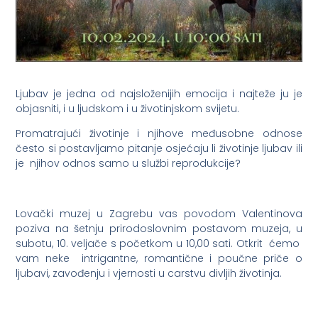
Ljubav je jedna od najsloženijih emocija i najteže ju je
objasniti, i u ljudskom i u životinjskom svijetu.
Promatrajući životinje i njihove međusobne odnose
često si postavljamo pitanje osjećaju li životinje ljubav ili
je njihov odnos samo u službi reprodukcije?
Lovački muzej u Zagrebu vas povodom Valentinova
poziva na šetnju prirodoslovnim postavom muzeja, u
subotu, 10. veljače s početkom u 10,00 sati. Otkrit ćemo
vam neke intrigantne, romantične i poučne priče o
ljubavi, zavođenju i vjernosti u carstvu divljih životinja.