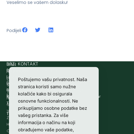
Veselimo se vašem dolasku!
Podijeli
IBAN:
BRZI KONTAKT
Prijava štete:
@etets.avajirp
rh.moc.slh
HR8124020061100501497
HRVATSKI
Lovne iskaznice:
@acinzaksi
rh.moc.slh
LOVAČKI
Poštujemo vašu privatnost. Naša
SWIFT/BIC
Lovno osposobljavanje:
@ofni
rh.ude-slh
SAVEZ
stranica koristi samo nužne
:
Redakcija/ digitalni mediji:
@aidem
rh.sl
Vladimira
kolačiće kako bi osigurala
ESBCHR22
Računovodstvo:
@ovtsdovonucar
rh.moc.slh
Nazora
osnovne funkcionalnosti. Ne
Tajništvo:
@slh
rh.sl
63
prikupljamo osobne podatke bez
10000
Telefon:
+385 (0)1 48 34 560
vašeg pristanka. Za više
Zagreb,
informacija o načinu na koji
Hrvatska
obrađujemo vaše podatke,
OIB-