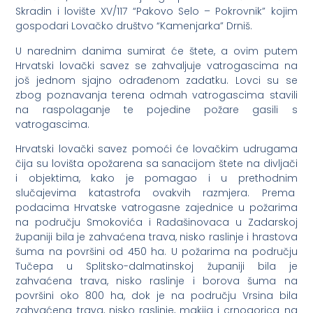
Skradin i lovište XV/117 “Pakovo Selo – Pokrovnik” kojim
gospodari Lovačko društvo “Kamenjarka” Drniš.
U narednim danima sumirat će štete, a ovim putem
Hrvatski lovački savez se zahvaljuje vatrogascima na
još jednom sjajno odrađenom zadatku. Lovci su se
zbog poznavanja terena odmah vatrogascima stavili
na raspolaganje te pojedine požare gasili s
vatrogascima.
Hrvatski lovački savez pomoći će lovačkim udrugama
čija su lovišta opožarena sa sanacijom štete na divljači
i objektima, kako je pomagao i u prethodnim
slučajevima katastrofa ovakvih razmjera. Prema
podacima Hrvatske vatrogasne zajednice u požarima
na području Smokovića i Radašinovaca u Zadarskoj
županiji bila je zahvaćena trava, nisko raslinje i hrastova
šuma na površini od 450 ha. U požarima na području
Tučepa u Splitsko-dalmatinskoj županiji bila je
zahvaćena trava, nisko raslinje i borova šuma na
površini oko 800 ha, dok je na području Vrsina bila
zahvaćena trava, nisko raslinje, makija i crnogorica na