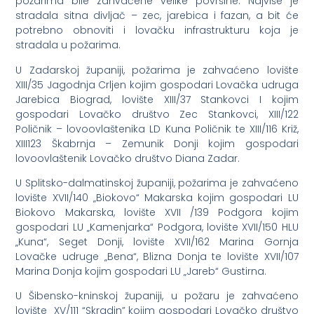
požarima bile zahvaćene velike površine. Najviše je
stradala sitna divljač – zec, jarebica i fazan, a bit će
potrebno obnoviti i lovačku infrastrukturu koja je
stradala u požarima.
U Zadarskoj županiji, požarima je zahvaćeno lovište
XIII/35 Jagodnja Crljen kojim gospodari Lovačka udruga
Jarebica Biograd, lovište XIII/37 Stankovci I kojim
gospodari Lovačko društvo Zec Stankovci, XIII/122
Poličnik – lovoovlaštenika LD Kuna Poličnik te XIII/116 Križ,
XIII123 Škabrnja – Zemunik Donji kojim gospodari
lovoovlaštenik Lovačko društvo Diana Zadar.
U Splitsko-dalmatinskoj županiji, požarima je zahvaćeno
lovište XVII/140 „Biokovo“ Makarska kojim gospodari LU
Biokovo Makarska, lovište XVII /139 Podgora kojim
gospodari LU „Kamenjarka“ Podgora, lovište XVII/150 HLU
„Kuna“, Seget Donji, lovište XVII/162 Marina Gornja
Lovačke udruge „Bena“, Blizna Donja te lovište XVII/107
Marina Donja kojim gospodari LU „Jareb“ Gustirna.
U Šibensko-kninskoj županiji, u požaru je zahvaćeno
lovište XV/111 “Skradin” kojim gospodari Lovačko društvo