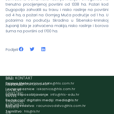
trenutno procijenjenoj površini od 1338 ha. Požari kod
Dugopolja zahvatili su travu i nisko raslinje na površini
od 4 ha, a požari na Gornjeg Muća područje od 1 ha. U
požarima na području Skradina u Šibensko-kninskoj
županiji bila je zahvaćena makija, nisko raslinje i borova
šuma na površini od 1700 ha.
Podijeli
IBAN:
BRZI KONTAKT
Prijava štete:
@etets.avajirp
rh.moc.slh
HR8124020061100501497
HRVATSKI
Lovne iskaznice:
@acinzaksi
rh.moc.slh
LOVAČKI
SWIFT/BIC
Lovno osposobljavanje:
@ofni
rh.ude-slh
SAVEZ
:
Redakcija/ digitalni mediji:
@aidem
rh.sl
Vladimira
ESBCHR22
Računovodstvo:
@ovtsdovonucar
rh.moc.slh
Nazora
Tajništvo:
@slh
rh.sl
63