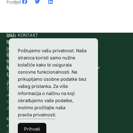
Podijeli
IBAN:
BRZI KONTAKT
Prijava štete:
@etets.avajirp
rh.moc.slh
HR8124020061100501497
HRVATSKI
Lovne iskaznice:
@acinzaksi
rh.moc.slh
LOVAČKI
Poštujemo vašu privatnost. Naša
SWIFT/BIC
Lovno osposobljavanje:
@ofni
rh.ude-slh
SAVEZ
stranica koristi samo nužne
:
Redakcija/ digitalni mediji:
@aidem
rh.sl
Vladimira
kolačiće kako bi osigurala
ESBCHR22
Računovodstvo:
@ovtsdovonucar
rh.moc.slh
Nazora
osnovne funkcionalnosti. Ne
Tajništvo:
@slh
rh.sl
63
prikupljamo osobne podatke bez
10000
Telefon:
+385 (0)1 48 34 560
vašeg pristanka. Za više
Zagreb,
informacija o načinu na koji
Hrvatska
obrađujemo vaše podatke,
OIB-
molimo pročitajte naša
28817560444
pravila privatnosti
.
Radno
vrijeme:
7:00
Prihvati
–