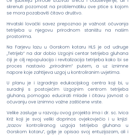
će ljubitelja prirode izazvati sreću i oduševljenje, ali i
skrenuti pozornost na problematiku ove ptice s kojom
se mora pozabaviti čitavo društvo.
Hrvatski lovački savez prepoznao je važnost očuvanja
tetrijeba u njegovu prirodnom staništu na našim
prostorima.
Na Farjevu lazu u Gorskom kotaru HLS je od udruge
„Tetrijeb“ na dar dobio Uzgojni centar tetrijeba gluhana
čiji je cilj repopulacija i revitalizacija tetrijeba kako bi se
proces nastavio „prirodnim“ putem, a uz iznimne
napore koje zahtijeva uzgoj u kontroliranim uvjetima.
U planu je i izgradnja edukacijskog centra koji bi, u
suradnji s postojećim Uzgojnim centrom tetrijeba
gluhana, pomogao educirati mlade i čitavu javnost o
očuvanju ove iznimno važne zaštićene vrste.
Velike zasluge u razvoju ovog projekta ima i dr. sc. Ivica
Križ koji je svoj veliki doprinos ovjekovječio i u knjizi
„Izazov kontroliranog uzgoja tetrijeba gluhana u
Gorskom kotaru“, gdje je opisao svoj entuzijazam, ali i