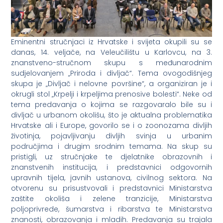
Eminentni stručnjaci iz Hrvatske i svijeta okupili su se
danas, 14. veljače, na Veleučilištu u Karlovcu, na 3.
znanstveno-stručnom skupu s međunarodnim
sudjelovanjem „Priroda i divljač“. Tema ovogodišnjeg
skupa je „Divljač i nelovne površine“, a organiziran je i
okrugli stol „Krpelji i krpeljima prenosive bolesti“. Neke od
tema predavanja o kojima se razgovaralo bile su i
divljač u urbanom okolišu, što je aktualna problematika
Hrvatske ali i Europe, govorilo se i o zoonozama divljih
životinja, pojavljivanju divljih svinja u urbanim
područjima i drugim srodnim temama. Na skup su
pristigli, uz stručnjake te djelatnike obrazovnih i
znanstvenih institucija, i predstavnici odgovornih
upravnih tijela, javnih ustanova, civilnog sektora. Na
otvorenu su prisustvovali i predstavnici Ministarstva
zaštite okoliša i zelene tranzicije, Ministarstva
poljoprivrede, šumarstva i ribarstva te Ministarstva
znanosti, obrazovanja i mladih. Predavanja su trajala