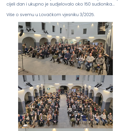
cijeli dan i ukupno je sudjelovalo oko 150 sudionika…
Više o svemu u Lovačkom vjesniku 3/2025.