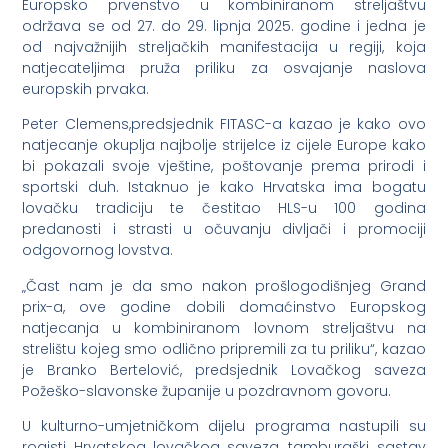
Europsko prvenstvo u kombiniranom streljaštvu
održava se od 27. do 29. lipnja 2025. godine i jedna je
od najvažnijih streljačkih manifestacija u regiji, koja
natjecateljima pruža priliku za osvajanje naslova
europskih prvaka.
Peter Clemens,predsjednik FITASC-a kazao je kako ovo
natjecanje okuplja najbolje strijelce iz cijele Europe kako
bi pokazali svoje vještine, poštovanje prema prirodi i
sportski duh. Istaknuo je kako Hrvatska ima bogatu
lovačku tradiciju te čestitao HLS-u 100 godina
predanosti i strasti u očuvanju divljači i promociji
odgovornog lovstva.
„Čast nam je da smo nakon prošlogodišnjeg Grand
prix-a, ove godine dobili domaćinstvo Europskog
natjecanja u kombiniranom lovnom streljaštvu na
strelištu kojeg smo odlično pripremili za tu priliku“, kazao
je Branko Bertelović, predsjednik Lovačkog saveza
Požeško-slavonske županije u pozdravnom govoru.
U kulturno-umjetničkom dijelu programa nastupili su
rogisti Hrvatskog lovačkog saveza, tamburaški sastav