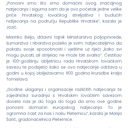
„Ponosni smo što smo domaćini ovog značajnog
natjecanja i sigurna sam da je ovo početak jedne velike
priče hrvatskog lovačkog streljaštva i budućih
natjecanja na području Republike Hrvatske“, kazala je
Jozić.
Marinko Beljo, državni tajnik Ministarstva poljoprivrede,
šumarstva i ribarstva poželio je svim natjecateljima da
pokažu svoje sposobnosti i vještine uz riječi „kako svi
mogu pucati, ali strijelac ne može biti svatko“. Čestitao
je 100-godišnju obljetnicu rada Hrvatskom lovačkom
savezu te podsjetio kako se ovo natjecanje održava u
godini u kojoj obilježavamo 1100 godina krunidbe kralja
Tomislava.
„Godine ulaganja i organizacije različitih natjecanja te
zajednička suradnja s Hrvatskim lovačkim savezom
dovela nas je do toga do toga da smo ove godine
ponosni domaćin europskog natjecanja. To je
ogromna čast za nas i našu Pleternicu“, kazala je Marija
Šarić, gradonačelnica Pleternice.