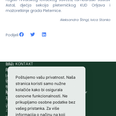
Astal, dječja sekcija pleterničkog KUD Orljava i
mažoretkinje grada Pleternice.
Aleksandra Štingl, Ivica Stanko
Podijeli
IBAN:
BRZI KONTAKT
Prijava štete:
@etets.avajirp
rh.moc.slh
HR8124020061100501497
HRVATSKI
Lovne iskaznice:
@acinzaksi
rh.moc.slh
LOVAČKI
Poštujemo vašu privatnost. Naša
SWIFT/BIC
Lovno osposobljavanje:
@ofni
rh.ude-slh
SAVEZ
stranica koristi samo nužne
:
Redakcija/ digitalni mediji:
@aidem
rh.sl
Vladimira
kolačiće kako bi osigurala
ESBCHR22
Računovodstvo:
@ovtsdovonucar
rh.moc.slh
Nazora
osnovne funkcionalnosti. Ne
Tajništvo:
@slh
rh.sl
63
prikupljamo osobne podatke bez
10000
Telefon:
+385 (0)1 48 34 560
vašeg pristanka. Za više
Zagreb,
informacija o načinu na koji