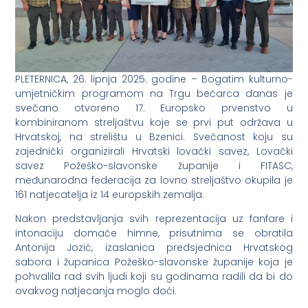
PLETERNICA, 26. lipnja 2025. godine – Bogatim kulturno-
umjetničkim programom na Trgu bećarca danas je
svečano otvoreno 17. Europsko prvenstvo u
kombiniranom streljaštvu koje se prvi put održava u
Hrvatskoj, na strelištu u Bzenici. Svečanost koju su
zajednički organizirali Hrvatski lovački savez, Lovački
savez Požeško-slavonske županije i FITASC,
međunarodna federacija za lovno streljaštvo okupila je
161 natjecatelja iz 14 europskih zemalja.
Nakon predstavljanja svih reprezentacija uz fanfare i
intonaciju domaće himne, prisutnima se obratila
Antonija Jozić, izaslanica predsjednica Hrvatskog
sabora i županica Požeško-slavonske županije koja je
pohvalila rad svih ljudi koji su godinama radili da bi do
ovakvog natjecanja moglo doći.