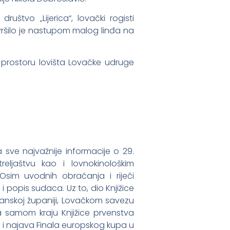
društvo „Lijerica“, lovački rogisti
šilo je nastupom malog linđa na
 prostoru lovišta Lovačke udruge
 sve najvažnije informacije o 29.
eljaštvu kao i lovnokinološkim
Osim uvodnih obraćanja i riječi
i popis sudaca. Uz to, dio Knjižice
vanskoj županiji, Lovačkom savezu
Na samom kraju Knjižice prvenstva
 i najava Finala europskog kupa u