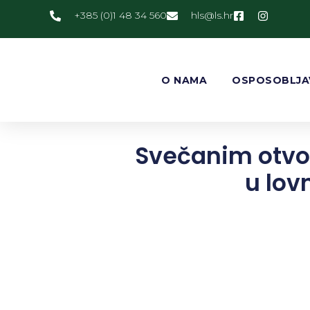
+385 (0)1 48 34 560
@slh
rh.sl
O NAMA
OSPOSOBLJA
Svečanim otvo
u lov