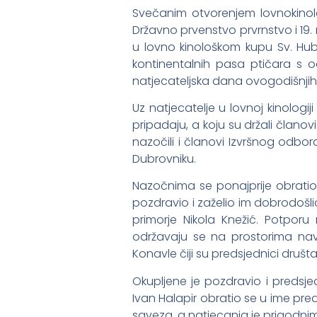
Svečanim otvorenjem lovnokinolo
Državno prvenstvo prvrnstvo i 19.
u lovno kinološkom kupu Sv. Hub
kontinentalnih pasa ptičara s 
natjecateljska dana ovogodišnjih
Uz natjecatelje u lovnoj kinologij
pripadaju, a koju su držali članov
nazočili i članovi Izvršnog odbo
Dubrovniku.
Nazočnima se ponajprije obratio
pozdravio i zaželio im dobrodošl
primorje Nikola Knežić. Potporu
održavaju se na prostorima nav
Konavle čiji su predsjednici društ
Okupljene je pozdravio i predsj
Ivan Halapir obratio se u ime pr
saveza, a natjecanja je prigodn