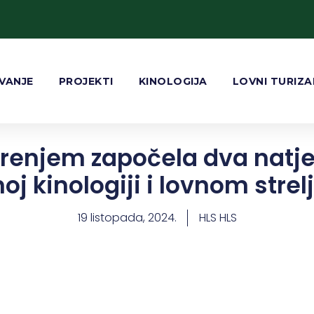
VANJE
PROJEKTI
KINOLOGIJA
LOVNI TURIZ
renjem započela dva natje
noj kinologiji i lovnom strel
19 listopada, 2024.
HLS HLS