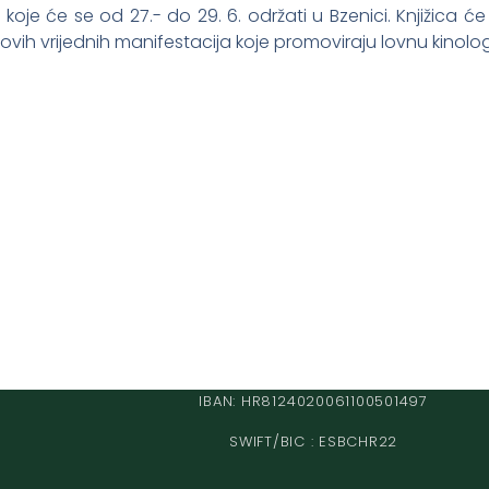
je će se od 27.- do 29. 6. održati u Bzenici. Knjižica će bi
ma ovih vrijednih manifestacija koje promoviraju lovnu kinologi
IBAN: HR8124020061100501497
SWIFT/BIC : ESBCHR22