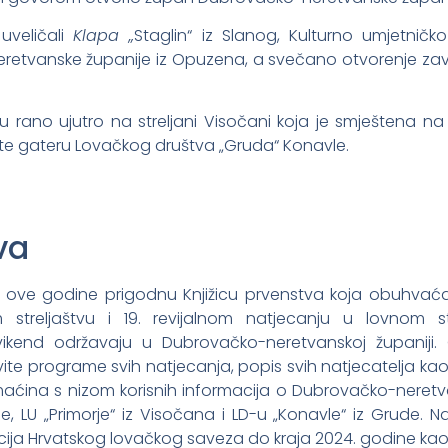
uveličali
Klapa „
Staglin“ iz Slanog, Kulturno umjetničko 
etvanske županije iz Opuzena, a svečano otvorenje zavr
 rano ujutro na streljani Visočani koja je smještena na
tu te gateru Lovačkog društva „Gruda“ Konavle.
va
e i ove godine prigodnu Knjižicu prvenstva koja obuhvaća
treljaštvu i 19. revijalnom natjecanju u lovnom str
ikend održavaju u Dubrovačko-neretvanskoj županiji. 
ovite programe svih natjecanja, popis svih natjecatelja kao 
maćina s nizom korisnih informacija o Dubrovačko-neret
 LU „Primorje“ iz Visočana i LD-u „Konavle“ iz Grude. 
acija Hrvatskog lovačkog saveza do kraja 2024. godine kao