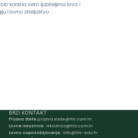
ti korisna svim ljubiteljima lova i
ju i lovno streljaštvo.
BRZI KONTAKT
Prijava štete:
@etets.avajirp
rh.moc.slh
Lovne iskaznice:
@acinzaksi
rh.moc.slh
Lovno osposobljavanje:
@ofni
rh.ude-slh