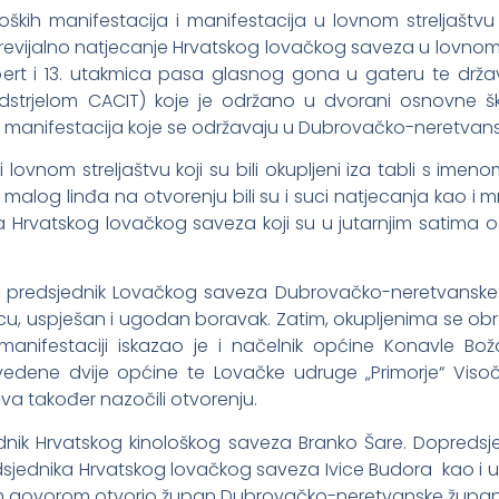
ških manifestacija i manifestacija u lovnom streljaštv
 revijalno natjecanje Hrvatskog lovačkog saveza u lovnom 
ert i 13. utakmica pasa glasnog gona u gateru te drža
odstrjelom CACIT) koje je održano u dvorani osnovne
 manifestacija koje se održavaju u Dubrovačko-neretvansk
i i lovnom streljaštvu koji su bili okupljeni iza tabli s im
i malog linđa na otvorenju bili su i suci natjecanja kao i
ra Hrvatskog lovačkog saveza koji su u jutarnjim satima o
 predsjednik Lovačkog saveza Dubrovačko-neretvanske ž
icu, uspješan i ugodan boravak. Zatim, okupljenima se o
 manifestaciji iskazao je i načelnik općine Konavle Bo
edene dvije općine te Lovačke udruge „Primorje“ Visoč
ava također nazočili otvorenju.
ednik Hrvatskog kinološkog saveza Branko Šare. Dopreds
edsjednika Hrvatskog lovačkog saveza Ivice Budora kao i
im govorom otvorio župan Dubrovačko-neretvanske županij