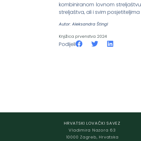
kombiniranom lovnom streljaštvu ko
streljaštva, ali i svim posjetitelji
Autor: Aleksandra Štingl
Knjižica prvenstva 2024
Podijeli
HRVATSKI LOVAČKI SAVEZ
Vladimira Nazora 63
10000 Zagreb, Hrvatska