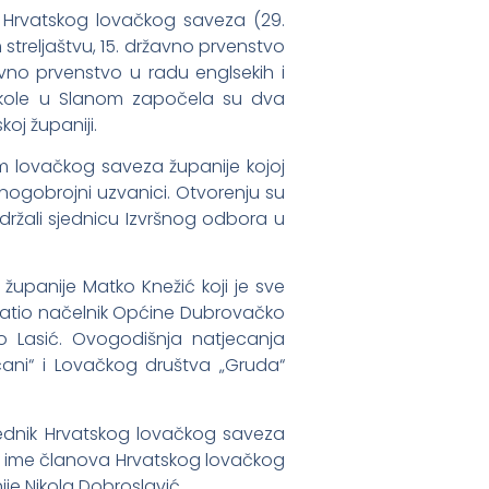
u Hrvatskog lovačkog saveza (29.
streljaštvu, 15. državno prvenstvo
vno prvenstvo u radu englsekih i
 škole u Slanom započela su dva
oj županiji.
enom lovačkog saveza županije kojoj
 mnogobrojni uzvanici. Otvorenju su
držali sjednicu Izvršnog odbora u
upanije Matko Knežić koji je sve
bratio načelnik Općine Dubrovačko
žo Lasić. Ovogodišnja natjecanja
ani“ i Lovačkog društva „Gruda“
jednik Hrvatskog lovačkog saveza
 u ime članova Hrvatskog lovačkog
e Nikola Dobroslavić.