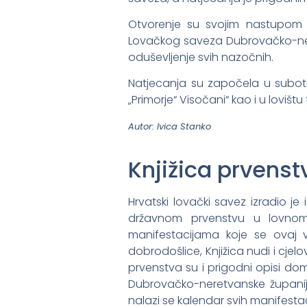
Otvorenje su svojim nastupom 
Lovačkog saveza Dubrovačko-ner
oduševljenje svih nazočnih.
Natjecanja su započela u subotu
„Primorje“ Visočani“ kao i u loviš
Autor: Ivica Stanko
Knjižica prvenst
Hrvatski lovački savez izradio j
državnom prvenstvu u lovnom s
manifestacijama koje se ovaj v
dobrodošlice, Knjižica nudi i cjel
prvenstva su i prigodni opisi do
Dubrovačko-neretvanske županije,
nalazi se kalendar svih manifest