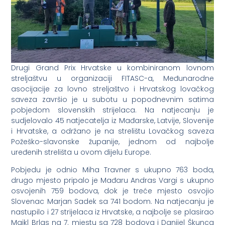
Drugi Grand Prix Hrvatske u kombiniranom lovnom
streljaštvu u organizaciji FITASC-a, Međunarodne
asocijacije za lovno streljaštvo i Hrvatskog lovačkog
saveza završio je u subotu u popodnevnim satima
pobjedom slovenskih strijelaca. Na natjecanju je
sudjelovalo 45 natjecatelja iz Mađarske, Latvije, Slovenije
i Hrvatske, a održano je na strelištu Lovačkog saveza
Požeško-slavonske županije, jednom od najbolje
uređenih strelišta u ovom dijelu Europe.
Pobjedu je odnio Miha Travner s ukupno 763 boda,
drugo mjesto pripalo je Mađaru Andras Vargi s ukupno
osvojenih 759 bodova, dok je treće mjesto osvojio
Slovenac Marjan Sadek sa 741 bodom. Na natjecanju je
nastupilo i 27 strijelaca iz Hrvatske, a najbolje se plasirao
Majkl Brlas na 7. mjestu sa 728 bodova i Danijel Škunca