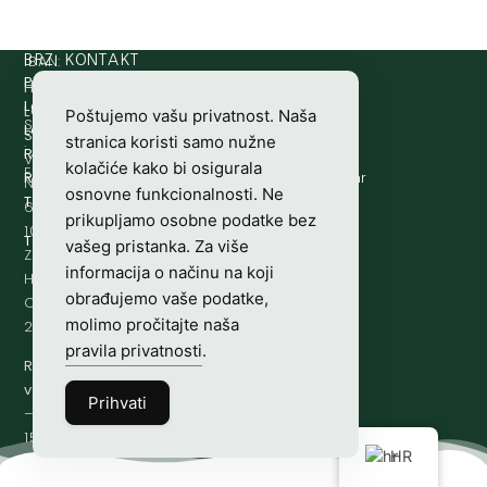
IBAN:
BRZI KONTAKT
Prijava štete:
@etets.avajirp
rh.moc.slh
HR8124020061100501497
HRVATSKI
Lovne iskaznice:
@acinzaksi
rh.moc.slh
LOVAČKI
Poštujemo vašu privatnost. Naša
SWIFT/BIC
Lovno osposobljavanje:
@ofni
rh.ude-slh
SAVEZ
stranica koristi samo nužne
:
Redakcija/ digitalni mediji:
@aidem
rh.sl
Vladimira
kolačiće kako bi osigurala
ESBCHR22
Računovodstvo:
@ovtsdovonucar
rh.moc.slh
Nazora
osnovne funkcionalnosti. Ne
Tajništvo:
@slh
rh.sl
63
prikupljamo osobne podatke bez
10000
Telefon:
+385 (0)1 48 34 560
vašeg pristanka. Za više
Zagreb,
informacija o načinu na koji
Hrvatska
obrađujemo vaše podatke,
OIB-
molimo pročitajte naša
28817560444
pravila privatnosti
.
Radno
vrijeme:
7:00
Prihvati
–
15:00
HR