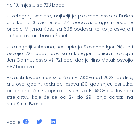
na 10. mjestu sa 723 boda.
U kategoriji seniora, najbolji je plasman osvojio Dušan
Urankar iz Slovenije sa 714 bodova, drugo mjesto je
pripalo Miljenku Kosu sa 695 bodova, koliko je osvojio i
treće plasirani Dušan Žehelj.
U kategoriji veterana, nastupio je Slovenac Igor Pičulin i
osvojio 724 boda, dok su u kategoriji juniora nastupili
Jan Garmut osvojivši 721 bod, dok je Nino Matak osvojio
587 bodova.
Hrvatski lovački savez je član FITASC-a od 2023. godine,
a u ovoj godini, kada obilježava 100. godišnjicu osnutka,
organizirat će Europsko prvenstvo FITASC-a u lovnom
streljaštvu koje će se od 27. do 29. lipnja održati na
strelištu u Bzenici.
Podijeli