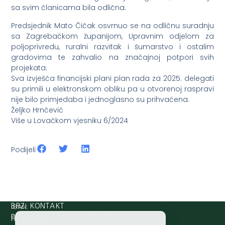
sa svim članicama bila odlična.
Predsjednik Mato Čičak osvrnuo se na odličnu suradnju
sa Zagrebačkom županijom, Upravnim odjelom za
poljoprivredu, ruralni razvitak i šumarstvo i ostalim
gradovima te zahvalio na značajnoj potpori svih
projekata.
Sva izvješća financijski plani plan rada za 2025. delegati
su primili u elektronskom obliku pa u otvorenoj raspravi
nije bilo primjedaba i jednoglasno su prihvaćena.
Željko Hrnčević
Više u Lovačkom vjesniku 6/2024
Podijeli
IBAN:
BRZI KONTAKT
Prijava štete:
@etets.avajirp
rh.moc.slh
HR8124020061100501497
HRVATSKI