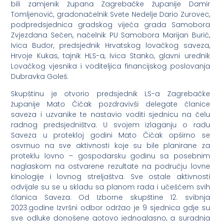
bili zamjenik župana Zagrebačke županije Damir
Tomljenović, gradonačelnik Svete Nedelje Dario Zurovec,
podpredsjednica gradskog vijeća grada Samobora
Zvjezdana Sečen, načelnik PU Samobora Marijan Burić,
Ivica Budor, predsjednik Hrvatskog lovačkog saveza,
Hrvoje Kukas, tajnik HLS-a, Ivica Stanko, glavni urednik
Lovačkog vjesnika i voditeljica financijskog poslovanja
Dubravka Goleš.
Skupštinu je otvorio predsjednik LS-a Zagrebačke
županije Mato Čičak pozdravivši delegate članice
saveza i uzvanike te nastavio voditi sjednicu na čelu
radnog predsjedništva. U svojem izlaganju o radu
Saveza u protekloj godini Mato Čičak opširno se
osvrnuo na sve aktivnosti koje su bile planirane za
proteklu lovno – gospodarsku godinu sa posebnim
naglaskom na ostvarene rezultate na području lovne
kinologije i lovnog streljaštva. Sve ostale aktivnosti
odvijale su se u skladu sa planom rada i učešćem svih
članica Saveza. Od Izborne skupštine 12. svibnja
2023.godine Izvršni odbor održao je 9 sjednica gdje su
sve odluke donošene gotovo jednoglasno, a suradnja