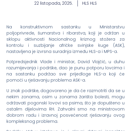
22 listopada, 2025.
HLS HLS
Na konstruktivnom sastanku u Ministarstvu
poljoprivrede, šumarstva i ribarstva, koji je održan u
sklopu aktivnosti Nacionalnog kriznog stožera za
kontrolu i suzbijanje afričke svinjske kuge (ASK),
nastavljena je izvrsna suradnja između HLS-a i MPS-a.
Potpredsjednik Vlade i ministar, David Vlajčić, u duhu
razumijevanja i podrške, dao je punu potporu lovcima i
na sastanku podržao sve prijedloge HLS-a koji će
pomoći u rješavanju problema ASK-a.
U znak podrške, dogovoreno je da će razmotriti da se u
nekim zonama, osim u zonama žarišta bolesti, mogu
održavati pogonski lovovi sa psima, što je dopušteno u
ostalim dijelovima RH. Zahvalni smo na ministrovom
dobrom radu i izravnoj posvećenost rješavanju ovog
kompleksnog problema.