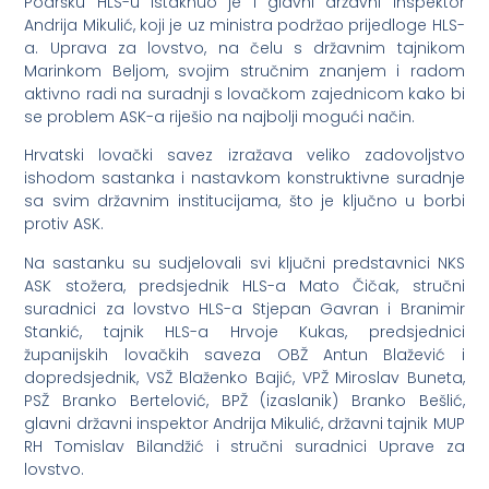
Podršku HLS-u istaknuo je i glavni državni inspektor
Andrija Mikulić, koji je uz ministra podržao prijedloge HLS-
a. Uprava za lovstvo, na čelu s državnim tajnikom
Marinkom Beljom, svojim stručnim znanjem i radom
aktivno radi na suradnji s lovačkom zajednicom kako bi
se problem ASK-a riješio na najbolji mogući način.
Hrvatski lovački savez izražava veliko zadovoljstvo
ishodom sastanka i nastavkom konstruktivne suradnje
sa svim državnim institucijama, što je ključno u borbi
protiv ASK.
Na sastanku su sudjelovali svi ključni predstavnici NKS
ASK stožera, predsjednik HLS-a Mato Čičak, stručni
suradnici za lovstvo HLS-a Stjepan Gavran i Branimir
Stankić, tajnik HLS-a Hrvoje Kukas, predsjednici
županijskih lovačkih saveza OBŽ Antun Blažević i
dopredsjednik, VSŽ Blaženko Bajić, VPŽ Miroslav Buneta,
PSŽ Branko Bertelović, BPŽ (izaslanik) Branko Bešlić,
glavni državni inspektor Andrija Mikulić, državni tajnik MUP
RH Tomislav Bilandžić i stručni suradnici Uprave za
lovstvo.