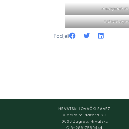
Predsjednik HL
Državni tajni
Podijeli
HRVATSKI LOVAČKI SAVEZ
Vladimira Nazora 63
10000 Zagreb, Hrvatska
OIB-28817560444