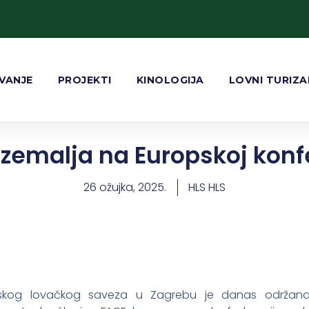
VANJE
PROJEKTI
KINOLOGIJA
LOVNI TURIZ
zemalja na Europskoj konf
26 ožujka, 2025.
HLS HLS
tskog lovačkog saveza u Zagrebu je danas održana 