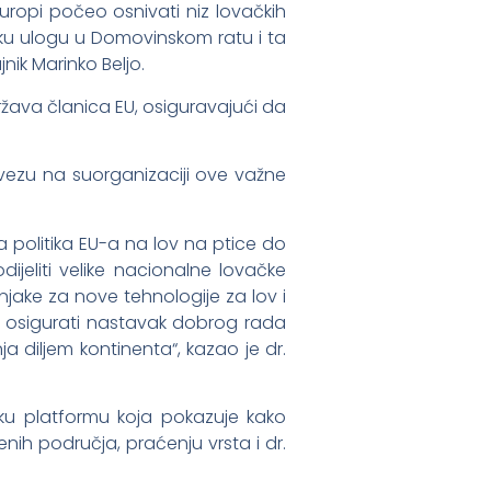
uropi počeo osnivati niz lovačkih
eliku ulogu u Domovinskom ratu i ta
jnik Marinko Beljo.
država članica EU, osiguravajući da
vezu na suorganizaciji ove važne
 politika EU-a na lov na ptice do
dijeliti velike nacionalne lovačke
čnjake za nove tehnologije za lov i
e osigurati nastavak dobrog rada
a diljem kontinenta“, kazao je dr.
psku platformu koja pokazuje kako
nih područja, praćenju vrsta i dr.