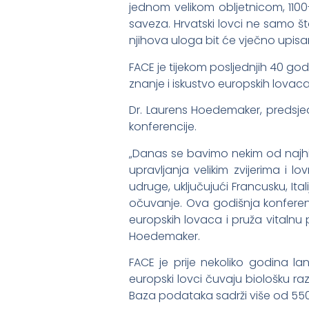
jednom velikom obljetnicom, 1100
saveza. Hrvatski lovci ne samo što
njihova uloga bit će vječno upisan
FACE je tijekom posljednjih 40 god
znanje i iskustvo europskih lovac
Dr. Laurens Hoedemaker, predsje
konferencije.
„Danas se bavimo nekim od najhit
upravljanja velikim zvijerima i l
udruge, uključujući Francusku, Ita
očuvanje. Ova godišnja konferen
europskih lovaca i pruža vitalnu 
Hoedemaker.
FACE je prije nekoliko godina la
europski lovci čuvaju biološku ra
Baza podataka sadrži više od 550 pr