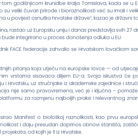
-tom godišnjicom krunidbe kralja Tomislava, kada se u E
 su veliki čuvari prirode i bioraznolikosti već su imali i v
a u povijest osnutka hrvatske države“, kazao je državni ta
ina, rastao uz Europsku uniju i danas predstavlja svih 27 
a bude integrirano u proces donošenja odluka u EU.
dnik FACE federacije zahvalio se Hrvatskom lovačkom sa
nijih pitanja koja utječu na europske lovce — od utjecaja
ovnim vrstama sisavaca diljem EU-a. Svoja iskustva će po
liju i Hrvatsku, uz stručnjake iz akademske zajednice i stru
cija nije samo pravovremena, već je i ključna – pomaž
platformu za razmjenu najboljih praksi i relevantnog znanj
nsirao Manifest o biološkoj raznolikosti, kao prvu euro
znolikost i daju presudan doprinos obnovi staništa, zaštiće
ojekata, od kojih je 11 iz Hrvatske.