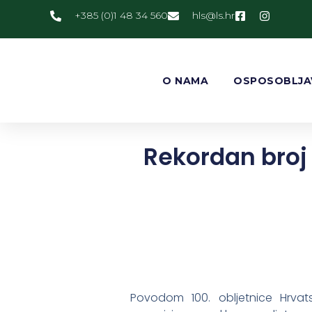
+385 (0)1 48 34 560
@slh
rh.sl
O NAMA
OSPOSOBLJA
Rekordan broj 
Povodom 100. obljetnice Hrva