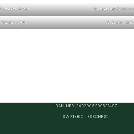
S-a Ivica Budor
Predsjednik FACE-a
k Marinko Beljo
Državni tajnik
IBAN: HR8124020061100501497
SWIFT/BIC : ESBCHR22