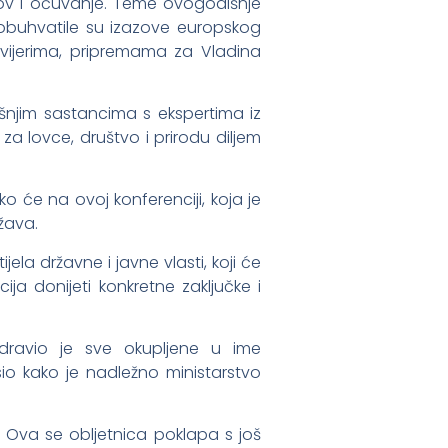
lov i očuvanje. Teme ovogodišnje
, obuhvatile su izazove europskog
m zvijerima, pripremama za Vladina
išnjim sastancima s ekspertima iz
 za lovce, društvo i prirodu diljem
 će na ovoj konferenciji, koja je
ržava.
la državne i javne vlasti, koji će
ja donijeti konkretne zaključke i
ozdravio je sve okupljene u ime
sio kako je nadležno ministarstvo
. Ova se obljetnica poklapa s još