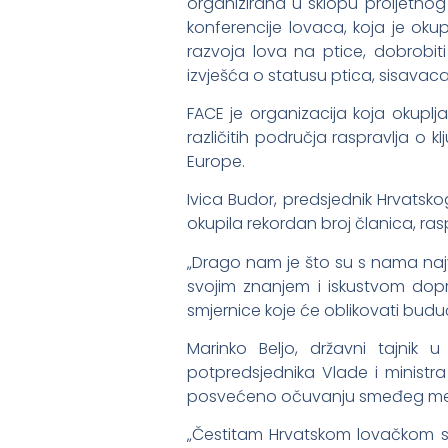
organizirana u sklopu proljetno
konferencije lovaca, koja je oku
razvoja lova na ptice, dobrobiti 
izvješća o statusu ptica, sisavaca i
FACE je organizacija koja okuplj
različitih područja raspravlja o k
Europe.
Ivica Budor, predsjednik Hrvatsk
okupila rekordan broj članica, rasp
„Drago nam je što su s nama najva
svojim znanjem i iskustvom dopri
smjernice koje će oblikovati budućn
Marinko Beljo, državni tajnik 
potpredsjednika Vlade i ministra
posvećeno očuvanju smeđeg medvje
„Čestitam Hrvatskom lovačkom sav