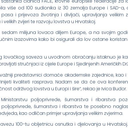
g sastanka članica FACE, krovne europske federacije za 
pila više od 100 sudionika iz 30 zemalja Europe i SAD-a
pasa i prijevoza životinja i divljači, upravljanja veliki
 velikih zvijeri te razvoju lovstva u Hrvatskoj.
a sedam milijuna lovaca diljem Europe, a na svojim god
ljučnim izazovima kako bi osigurali da lov ostane koristan
og lovačkog saveza u uvodnom obraćanju istaknuo je kako
ravljati stručnjaci iz cijele Europe i Sjedinjenih Američkih D
žniji predstavnici domaće akademske zajednice, kao i tije
nijeti kvaliteti rasprava. Nadam se da će ova konferenci
ost održivog lovstva u Europi i šire“, rekao je Ivica Budor.
u Ministarstvu poljoprivrede, šumarstva i ribarstva p
 poljoprivrede, šumarstva i ribarstva te posebno nagla
da, kao odličan primjer upravljanja velikim zvjerima.
ezu 100-tu obljetnicu osnutka i djelovanja u Hrvatskoj