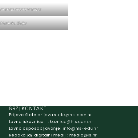
 Laurens Hoedemaker
 Marinko Beljo
BRZI KONTAKT
Prijava štete:
@etets.avajirp
rh.moc.slh
Lovne iskaznice:
@acinzaksi
rh.moc.slh
Lovno osposobljavanje:
@ofni
rh.ude-slh
Redakcija/ digitalni mediji:
@aidem
rh.sl