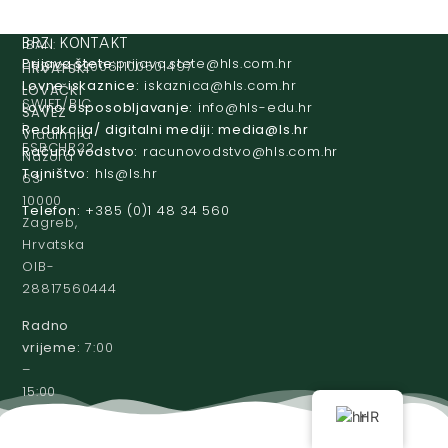
IBAN:
BRZI KONTAKT
Prijava štete:
@etets.avajirp
rh.moc.slh
HR8124020061100501497
HRVATSKI
Lovne iskaznice:
@acinzaksi
rh.moc.slh
LOVAČKI
SWIFT/BIC
Lovno osposobljavanje:
@ofni
rh.ude-slh
SAVEZ
:
Redakcija/ digitalni mediji:
@aidem
rh.sl
Vladimira
ESBCHR22
Računovodstvo:
@ovtsdovonucar
rh.moc.slh
Nazora
Tajništvo:
@slh
rh.sl
63
10000
Telefon:
+385 (0)1 48 34 560
Zagreb,
Hrvatska
OIB-
28817560444
Radno
vrijeme:
7:00
–
15:00
HR