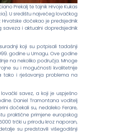
ano Prekalj te tajnik Hrvoje Kukas
ia). U središtu najvećeg lovačkog
iz Hrvatske dočekao je predsjednik
g saveza i aktualni dopredsjednik
radnji koji su potpisali tadašnji
1999. godine u Umagu. Ove godine
nje na nekoliko područja. Mnoge
rojne su i mogućnosti kvalitetnije
a tako i rješavanja problema na
 lovački savez, a koji je uspješno
odine. Daniel Tramontana voditelj
rini dočekali su, nedaleko Ferare,
tu praktične primjene europskog
 15000 trčki u prirodu kroz naporan,
talje su predstavili višegodišnji