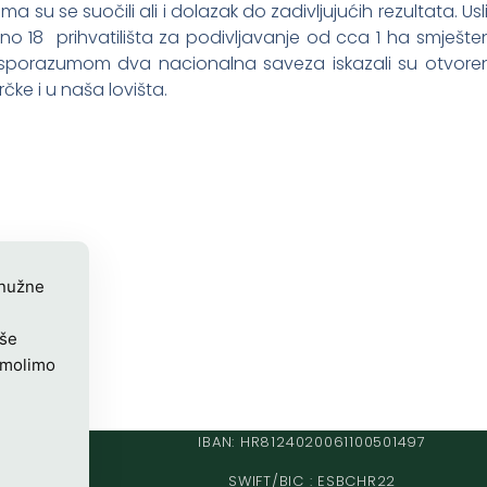
a su se suočili ali i dolazak do zadivljujućih rezultata. Usl
pno 18 prihvatilišta za podivljavanje od cca 1 ha smješt
 sporazumom dva nacionalna saveza iskazali su otvoreno
rčke i u naša lovišta.
 nužne
iše
 molimo
IBAN: HR8124020061100501497
SWIFT/BIC : ESBCHR22