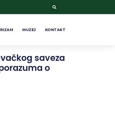
URIZAM
MUZEJ
KONTAKT
lovačkog saveza
sporazuma o