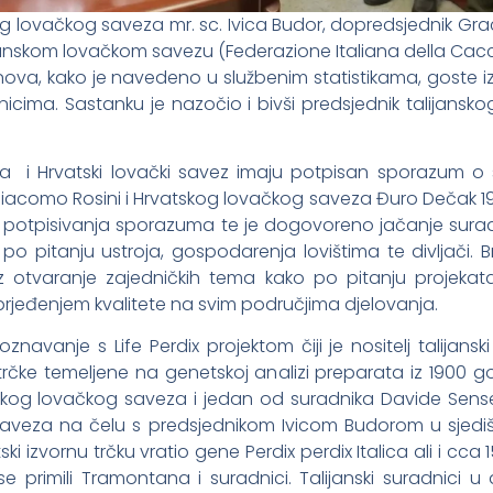
g lovačkog saveza mr. sc. Ivica Budor, dopredsjednik Graci
ijanskom lovačkom savezu (Federazione Italiana della Cacc
anova, kako je navedeno u službenim statistikama, goste 
cima. Sastanku je nazočio i bivši predsjednik talijansko
a i Hrvatski lovački savez imaju potpisan sporazum o su
 Giacomo Rosini i Hrvatskog lovačkog saveza Đuro Dečak 
 potpisivanja sporazuma te je dogovoreno jačanje surad
o pitanju ustroja, gospodarenja lovištima te divljači. B
 otvaranje zajedničkih tema kako po pitanju projekat
aprjeđenjem kvalitete na svim područjima djelovanja.
navanje s Life Perdix projektom čiji je nositelj talijanski
rčke temeljene na genetskoj analizi preparata iz 1900 g
anskog lovačkog saveza i jedan od suradnika Davide Sense
saveza na čelu s predsjednikom Ivicom Budorom u sjediš
tski izvornu trčku vratio gene Perdix perdix Italica ali i cca
rimili Tramontana i suradnici. Talijanski suradnici u de