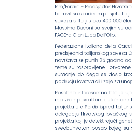
Rim/Ferara – Predsjednik Hrvatsko
boravili su u radnom posjetu tal
saveza u Italiji s oko 400 000 čl
Massimo Buconi sa svojim suradni
FACE-a Gian Luca Dall’Olio.
Federazione Italiana della Cacci
predsjednici talijanskog saveza
navršava se punih 25 godina od
teme su raspravljene i otvorene p
suradnje do čega se došlo kroz
području lovstva ali i želje za un
Posebno interesantno bilo je upoz
realiziran povratkom autohtone t
projekta Life Perdix ispred talij
delegaciju Hrvatskog lovačkog 
projekta koji je detektirajući gene
sveobuhvatan posao kojeg su se p