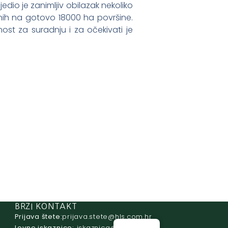
ijedio je zanimljiv obilazak nekoliko
enih na gotovo 18000 ha površine.
st za suradnju i za očekivati je
BRZI KONTAKT
Prijava štete:
@etets.avajirp
rh.moc.slh
Lovne iskaznice:
@acinzaksi
rh.moc.slh