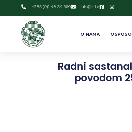
+385 (0)1 48 34 560
@slh
rh.sl
O NAMA
OSPOSO
Radni sastanak
povodom 25