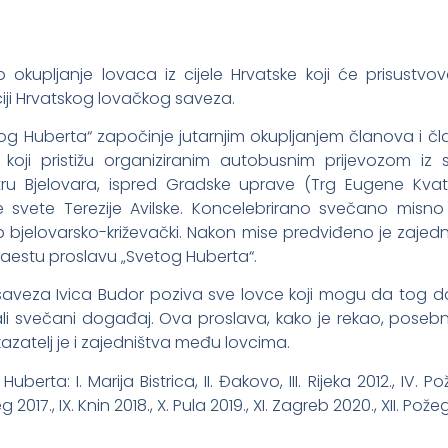
 okupljanje lovaca iz cijele Hrvatske koji će prisustvov
ciji Hrvatskog lovačkog saveza.
g Huberta“ započinje jutarnjim okupljanjem članova i č
 koji pristižu organiziranim autobusnim prijevozom iz s
ru Bjelovara, ispred Gradske uprave (Trg Eugene Kvate
svete Terezije Avilske. Koncelebrirano svečano misno 
p bjelovarsko-križevački. Nakon mise predviđeno je zajedn
estu proslavu „Svetog Huberta“.
saveza Ivica Budor poziva sve lovce koji mogu da tog d
ali svečani događaj. Ova proslava, kako je rekao, poseb
zatelj je i zajedništva među lovcima.
ta: I. Marija Bistrica, II. Đakovo, III. Rijeka 2012., IV. Pož
eg 2017., IX. Knin 2018., X. Pula 2019., XI. Zagreb 2020., XII. Pože