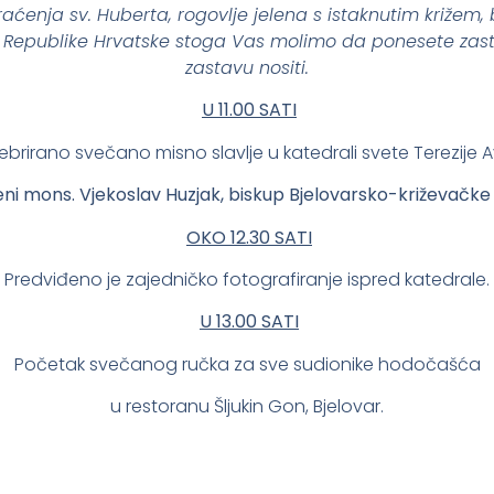
aćenja sv. Huberta, rogovlje jelena s istaknutim križem, b
publike Hrvatske stoga Vas molimo da ponesete zastav
zastavu nositi.
U 11.00 SATI
rirano svečano misno slavlje u katedrali svete Terezije A
ni mons. Vjekoslav Huzjak, biskup Bjelovarsko-križevačke 
OKO 12.30 SATI
Predviđeno je zajedničko fotografiranje ispred katedrale.
U 13.00 SATI
Početak svečanog ručka za sve sudionike hodočašća
u restoranu Šljukin Gon, Bjelovar.