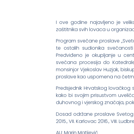
I ove godine najavljeno je veliko
zaštitnika svih lovaca u organiza
Program svečane proslave „Sveto
te ostalih sudionika svečanosti
Predviđeno je okupljanje u cent
svečana procesija do Katedrale 
monsinjor Vjekoslav Huzjak, bisku
proslave kao uspomena na četrna
Predsjednik Hrvatskog lovačkog 
kako bi svojim prisustvom uvelič
duhovnog i vjerskog značaja, poka
Dosad održane proslave Svetog Huber
2015., VII. Karlovac 2016., VIII. Ludbr
AU: Marin Matijević