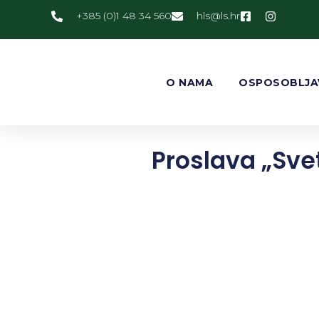
+385 (0)1 48 34 560
@slh
rh.sl
O NAMA
OSPOSOBLJA
Proslava „Sve