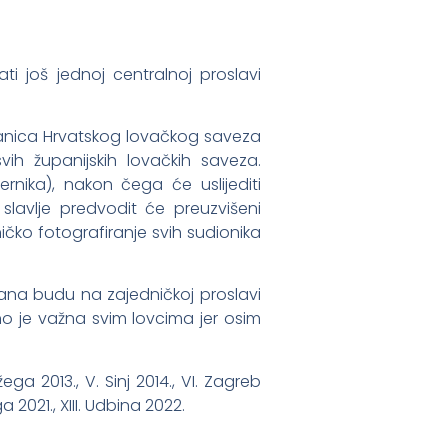
ati još jednoj centralnoj proslavi
lanica Hrvatskog lovačkog saveza
vih županijskih lovačkih saveza.
rnika), nakon čega će uslijediti
slavlje predvodit će preuzvišeni
ičko fotografiranje svih sudionika
ana budu na zajedničkoj proslavi
no je važna svim lovcima jer osim
ega 2013., V. Sinj 2014., VI. Zagreb
ga 2021., XIII. Udbina 2022.