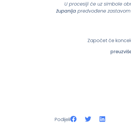
U procesiji će uz simbole obr
županija
predvođene zastavom Re
Započet će konceleb
preuzviše
Podijeli