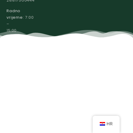
28817560444
Radno
vrijeme:
7:00
–
15:00
HR