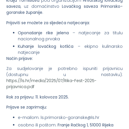
Kralja Tomislava
pod organizacijom
Hrvatskog lovačkog
saveza
, uz domaćinstvo
Lovačkog saveza Primorsko-
goranske županije
.
Prijaviti se možete za sljedeća natjecanja:
Oponašanje rike jelena
– natjecanje za titulu
nacionalnog prvaka
Kuhanje lovačkog kotlića
– ekipno kulinarsko
natjecanje
Način prijave:
Za sudjelovanje je potrebno ispuniti prijavnicu
(dostupnu u nastavku):
https://ls.hr/media/2025/07/Rika-Fest-2025-
prijavnica.pdf
Rok za prijavu: 11. kolovoza 2025.
Prijave se zaprimaju:
e-mailom:
@eksnarog-oksromirp.sl
rh.sl
osobno ili poštom:
Franje Račkog 1, 51000 Rijeka