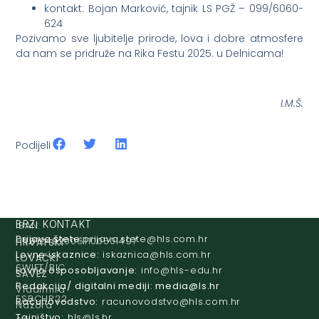
kontakt: Bojan Marković, tajnik LS PGŽ – 099/6060-
624
Pozivamo sve ljubitelje prirode, lova i dobre atmosfere
da nam se pridruže na Rika Festu 2025. u Delnicama!
I.M.Š.
Podijeli
IBAN:
BRZI KONTAKT
Prijava štete:
@etets.avajirp
rh.moc.slh
HR8124020061100501497
HRVATSKI
Lovne iskaznice:
@acinzaksi
rh.moc.slh
LOVAČKI
SWIFT/BIC
Lovno osposobljavanje:
@ofni
rh.ude-slh
SAVEZ
:
Redakcija/ digitalni mediji:
@aidem
rh.sl
Vladimira
ESBCHR22
Računovodstvo:
@ovtsdovonucar
rh.moc.slh
Nazora
Tajništvo:
@slh
rh.sl