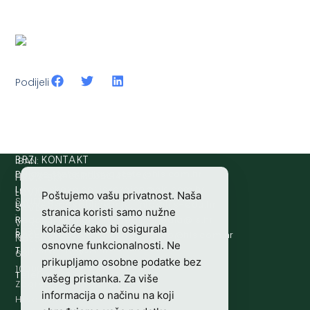
Podijeli
IBAN:
BRZI KONTAKT
Prijava štete:
@etets.avajirp
rh.moc.slh
HR8124020061100501497
HRVATSKI
Lovne iskaznice:
@acinzaksi
rh.moc.slh
LOVAČKI
Poštujemo vašu privatnost. Naša
SWIFT/BIC
Lovno osposobljavanje:
@ofni
rh.ude-slh
SAVEZ
stranica koristi samo nužne
:
Redakcija/ digitalni mediji:
@aidem
rh.sl
Vladimira
kolačiće kako bi osigurala
ESBCHR22
Računovodstvo:
@ovtsdovonucar
rh.moc.slh
Nazora
osnovne funkcionalnosti. Ne
Tajništvo:
@slh
rh.sl
63
prikupljamo osobne podatke bez
10000
Telefon:
+385 (0)1 48 34 560
vašeg pristanka. Za više
Zagreb,
informacija o načinu na koji
Hrvatska