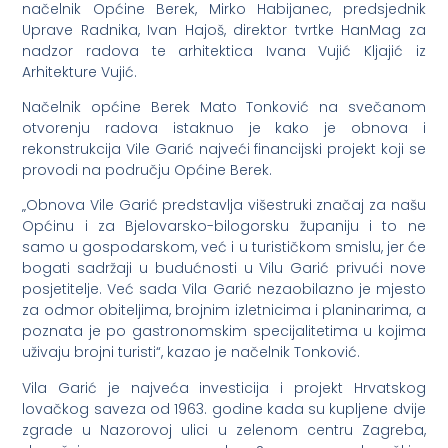
načelnik Općine Berek, Mirko Habijanec, predsjednik
Uprave Radnika, Ivan Hajoš, direktor tvrtke HanMag za
nadzor radova te arhitektica Ivana Vujić Kljajić iz
Arhitekture Vujić.
Načelnik općine Berek Mato Tonković na svečanom
otvorenju radova istaknuo je kako je obnova i
rekonstrukcija Vile Garić najveći financijski projekt koji se
provodi na području Općine Berek.
„Obnova Vile Garić predstavlja višestruki značaj za našu
Općinu i za Bjelovarsko-bilogorsku županiju i to ne
samo u gospodarskom, već i u turističkom smislu, jer će
bogati sadržaji u budućnosti u Vilu Garić privući nove
posjetitelje. Već sada Vila Garić nezaobilazno je mjesto
za odmor obiteljima, brojnim izletnicima i planinarima, a
poznata je po gastronomskim specijalitetima u kojima
uživaju brojni turisti“, kazao je načelnik Tonković.
Vila Garić je najveća investicija i projekt Hrvatskog
lovačkog saveza od 1963. godine kada su kupljene dvije
zgrade u Nazorovoj ulici u zelenom centru Zagreba,