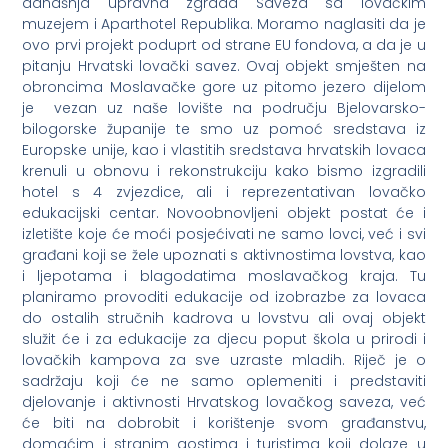
današnja upravna zgrada Saveza sa lovačkim
muzejem i Aparthotel Republika. Moramo naglasiti da je
ovo prvi projekt poduprt od strane EU fondova, a da je u
pitanju Hrvatski lovački savez. Ovaj objekt smješten na
obroncima Moslavačke gore uz pitomo jezero dijelom
je vezan uz naše lovište na području Bjelovarsko-
bilogorske županije te smo uz pomoć sredstava iz
Europske unije, kao i vlastitih sredstava hrvatskih lovaca
krenuli u obnovu i rekonstrukciju kako bismo izgradili
hotel s 4 zvjezdice, ali i reprezentativan lovačko
edukacijski centar. Novoobnovljeni objekt postat će i
izletište koje će moći posjećivati ne samo lovci, već i svi
građani koji se žele upoznati s aktivnostima lovstva, kao
i ljepotama i blagodatima moslavačkog kraja. Tu
planiramo provoditi edukacije od izobrazbe za lovaca
do ostalih stručnih kadrova u lovstvu ali ovaj objekt
služit će i za edukacije za djecu poput škola u prirodi i
lovačkih kampova za sve uzraste mladih. Riječ je o
sadržaju koji će ne samo oplemeniti i predstaviti
djelovanje i aktivnosti Hrvatskog lovačkog saveza, već
će biti na dobrobit i korištenje svom građanstvu,
domaćim i stranim gostima i turistima koji dolaze u