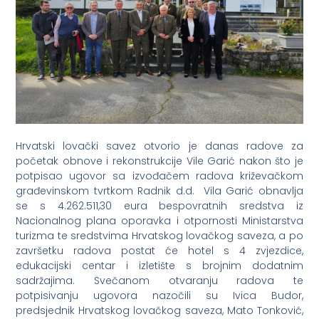
Hrvatski lovački savez otvorio je danas radove za
početak obnove i rekonstrukcije Vile Garić nakon što je
potpisao ugovor sa izvođačem radova križevačkom
građevinskom tvrtkom Radnik d.d. Vila Garić obnavlja
se s 4.262.511,30 eura bespovratnih sredstva iz
Nacionalnog plana oporavka i otpornosti Ministarstva
turizma te sredstvima Hrvatskog lovačkog saveza, a po
završetku radova postat će hotel s 4 zvjezdice,
edukacijski centar i izletište s brojnim dodatnim
sadržajima. Svečanom otvaranju radova te
potpisivanju ugovora nazočili su Ivica Budor,
predsjednik Hrvatskog lovačkog saveza, Mato Tonković,