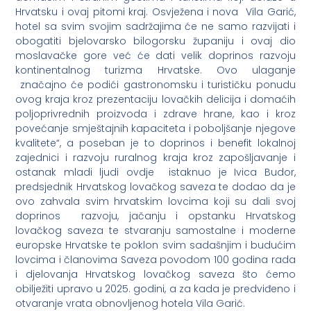
Hrvatsku i ovaj pitomi kraj. Osvježena i nova Vila Garić,
hotel sa svim svojim sadržajima će ne samo razvijati i
obogatiti bjelovarsko bilogorsku županiju i ovaj dio
moslavačke gore već će dati velik doprinos razvoju
kontinentalnog turizma Hrvatske. Ovo ulaganje
značajno će podići gastronomsku i turističku ponudu
ovog kraja kroz prezentaciju lovačkih delicija i domaćih
poljoprivrednih proizvoda i zdrave hrane, kao i kroz
povećanje smještajnih kapaciteta i poboljšanje njegove
kvalitete“, a poseban je to doprinos i benefit lokalnoj
zajednici i razvoju ruralnog kraja kroz zapošljavanje i
ostanak mladi ljudi ovdje istaknuo je Ivica Budor,
predsjednik Hrvatskog lovačkog saveza te dodao da je
ovo zahvala svim hrvatskim lovcima koji su dali svoj
doprinos razvoju, jačanju i opstanku Hrvatskog
lovačkog saveza te stvaranju samostalne i moderne
europske Hrvatske te poklon svim sadašnjim i budućim
lovcima i članovima Saveza povodom 100 godina rada
i djelovanja Hrvatskog lovačkog saveza što ćemo
obilježiti upravo u 2025. godini, a za kada je predviđeno i
otvaranje vrata obnovljenog hotela Vila Garić.