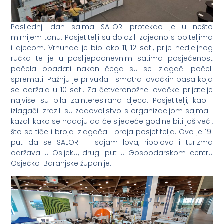
Posljednji dan sajma SALORI protekao je u nešto
mirnijem tonu. Posjetitelji su dolazili zajedno s obiteljima
i djecom. Vrhunac je bio oko 11, 12 sati, prije nedjeljnog
ručka te je u poslijepodnevnim satima posjećenost
počela opadati nakon čega su se izlagači počeli
spremati. Pažnju je privukla i smotra lovačkih pasa koja
se održala u 10 sati. Za četveronožne lovačke prijatelje
najviše su bila zainteresirana djeca. Posjetitelji, kao i
izlagači izrazili su zadovoljstvo s organizacijom sajma i
kazali kako se nadaju da će sljedeće godine biti još veći,
što se tiče i broja izlagača i broja posjetitelja. Ovo je 19.
put da se SALORI – sajam lova, ribolova i turizma
održava u Osijeku, drugi put u Gospodarskom centru
Osječko-Baranjske županije.