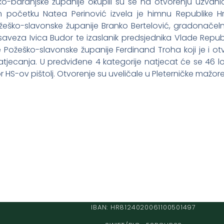
o-baranjske županije okupili su se na otvorenju uzvanici i 
 početku Natea Perinović izvela je himnu Republike H
ško-slavonske županije Branko Bertelović, gradonačelni
aveza Ivica Budor te izaslanik predsjednika Vlade Republ
 Požeško-slavonske županije Ferdinand Troha koji je i ot
atjecanja. U predviđene 4 kategorije natjecat će se 46 lov
 HS-ov pištolj. Otvorenje su uveličale u Pleterničke mažoret
IBAN: HR8124020061100501497