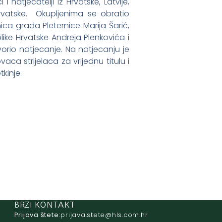
natjecatelji iz Hrvatske, Latvije,
rvatske. Okupljenima se obratio
ca grada Pleternice Marija Šarić,
ike Hrvatske Andreja Plenkovića i
vorio natjecanje. Na natjecanju je
aca strijelaca za vrijednu titulu i
kinje.
BRZI KONTAKT
Prijava štete:
@etets.avajirp
rh.moc.slh