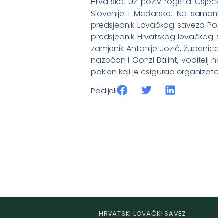
Hrvatska. Uz poziv rogista Osječk
Slovenije i Mađarske. Na samom
predsjednik Lovačkog saveza Pože
predsjednik Hrvatskog lovačkog s
zamjenik Antonije Jozić, županice
nazočan i Gönzi Bálint, voditelj n
poklon koji je osigurao organizator
Podijeli
HRVATSKI LOVAČKI SAVEZ