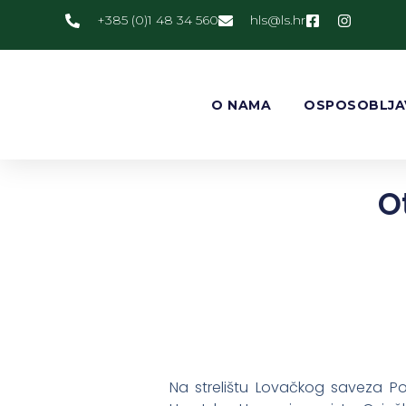
+385 (0)1 48 34 560
@slh
rh.sl
O NAMA
OSPOSOBLJA
O
Na strelištu Lovačkog saveza Pož