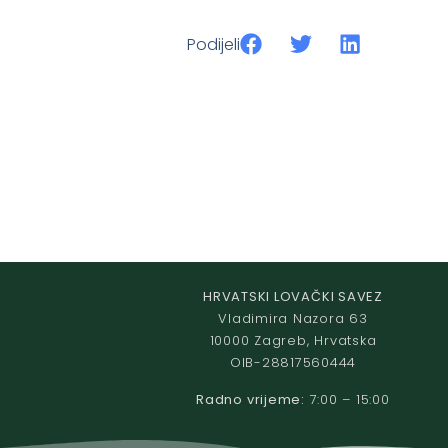
Podijeli
HRVATSKI LOVAČKI SAVEZ
Vladimira Nazora 63
10000 Zagreb, Hrvatska
OIB-28817560444
Radno vrijeme:
7:00 – 15:00