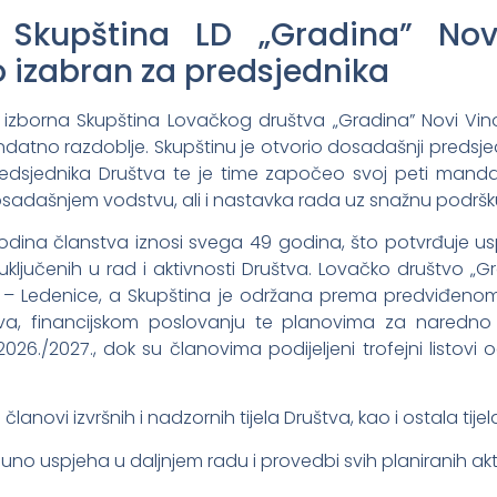
Skupština LD „Gradina” Novi
izabran za predsjednika
je izborna Skupština
Lovačkog društva „Gradina” Novi Vino
atno razdoblje. Skupštinu je otvorio dosadašnji predsje
dsjednika Društva te je time započeo svoj peti mandat
sadašnjem vodstvu, ali i nastavka rada uz snažnu podršk
odina članstva iznosi svega 49 godina, što potvrđuje usp
uključenih u rad i aktivnosti Društva.
Lovačko društvo „Gr
te – Ledenice, a Skupština je održana prema predviđeno
va, financijskom poslovanju te planovima za naredno ra
6./2027., dok su članovima podijeljeni trofejni listovi
i članovi izvršnih i nadzornih tijela Društva, kao i ostala ti
o uspjeha u daljnjem radu i provedbi svih planiranih akti