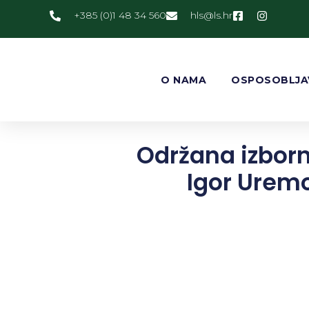
+385 (0)1 48 34 560
@slh
rh.sl
O NAMA
OSPOSOBLJA
Održana izborn
Igor Urem