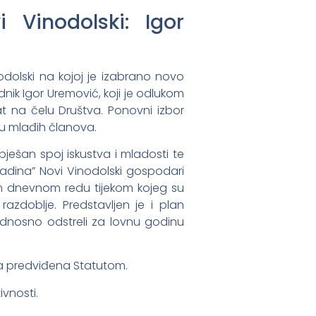
 Vinodolski: Igor
dolski
na kojoj je izabrano novo
dnik
Igor Uremović
, koji je odlukom
 na čelu Društva. Ponovni izbor
u mlađih članova.
ješan spoj iskustva i mladosti te
adina” Novi Vinodolski
gospodari
m dnevnom redu tijekom kojeg su
zdoblje. Predstavljen je i plan
 odnosno odstreli za lovnu godinu
jela predviđena Statutom.
vnosti.