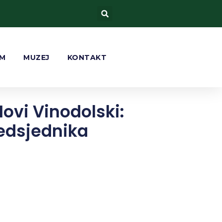
AM
MUZEJ
KONTAKT
ovi Vinodolski:
edsjednika