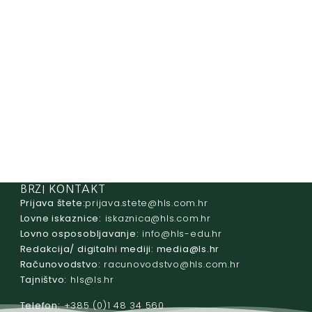
BRZI KONTAKT
Prijava štete:
@etets.avajirp
rh.moc.slh
Lovne iskaznice:
@acinzaksi
rh.moc.slh
Lovno osposobljavanje:
@ofni
rh.ude-slh
Redakcija/ digitalni mediji:
@aidem
rh.sl
Računovodstvo:
@ovtsdovonucar
rh.moc.slh
Tajništvo:
@slh
rh.sl
Telefon:
+385 (0)1 48 34 560