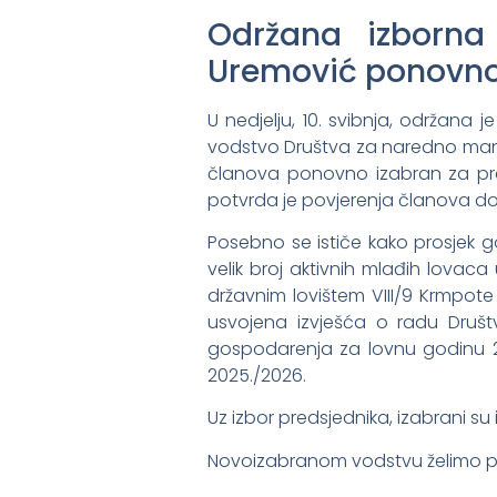
Održana izborna 
Uremović ponovno 
U nedjelju, 10. svibnja, održana 
vodstvo Društva za naredno mand
članova ponovno izabran za pre
potvrda je povjerenja članova do
Posebno se ističe kako prosjek g
velik broj aktivnih mlađih lovaca 
državnim lovištem VIII/9 Krmpo
usvojena izvješća o radu Društ
gospodarenja za lovnu godinu 202
2025./2026.
Uz izbor predsjednika, izabrani su 
Novoizabranom vodstvu želimo pun