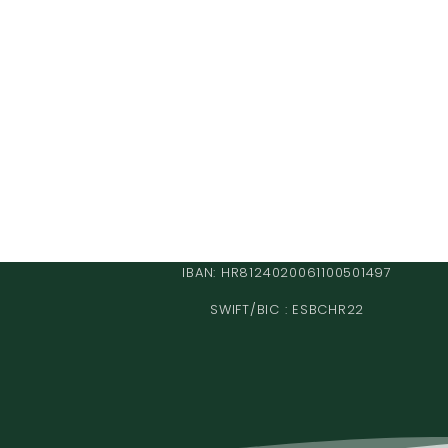
IBAN: HR8124020061100501497
SWIFT/BIC : ESBCHR22