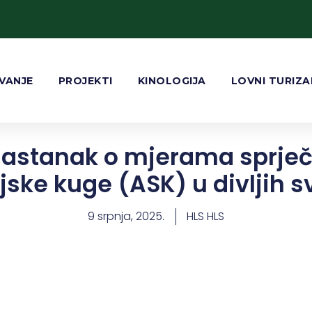
VANJE
PROJEKTI
KINOLOGIJA
LOVNI TURIZ
sastanak o mjerama sprječ
jske kuge (ASK) u divljih s
9 srpnja, 2025.
HLS HLS