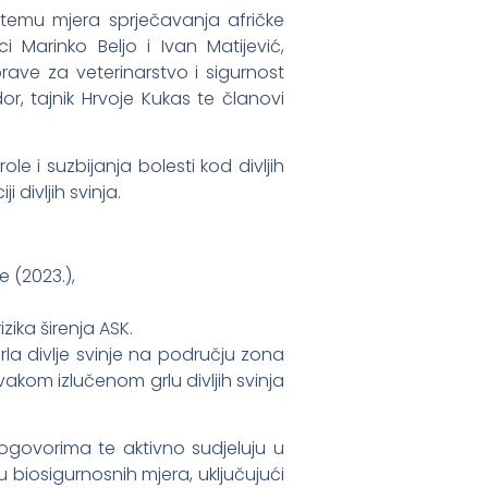
a temu mjera sprječavanja afričke
ci Marinko Beljo i Ivan Matijević,
prave za veterinarstvo i sigurnost
r, tajnik Hrvoje Kukas te članovi
 i suzbijanja bolesti kod divljih
 divljih svinja.
 (2023.),
zika širenja ASK.
la divlje svinje na području zona
akom izlučenom grlu divljih svinja
dogovorima te aktivno sudjeluju u
u biosigurnosnih mjera, uključujući