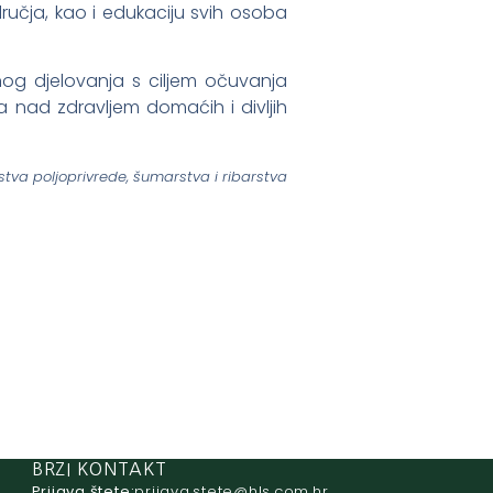
dručja, kao i edukaciju svih osoba
nog djelovanja s ciljem očuvanja
a nad zdravljem domaćih i divljih
rstva poljoprivrede, šumarstva i ribarstva
BRZI KONTAKT
Prijava štete:
@etets.avajirp
rh.moc.slh