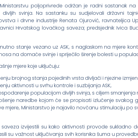
u Ministarstvu poljoprivrede održan je radni sastanak n
divljih svinja. Na sastanku su sudjelovali državni tajni
vstva i drvne industrije Renata Ojurović, ravnateljica U
vnici Hrvatskog lovačkog saveza; predsjednik Ivica Budo
nutno stanje vezano uz ASK, s naglaskom na mjere kontrole
enosa na domaće svinje i spriječilo širenje bolesti u populaciji
šnje mjere koje uključuju:
u brojnog stanja pojedinih vrsta divljači i njezine izmjene
ju aktivnosti u svrhu kontrole i suzbijanja ASK,
ospodarenje populacijom divljih svinja, s ciljem smanjenja ri
ošenje naredbe kojom će se propisati izlučenje svakog gr
 mjere, Ministarstvo je najavilo novčanu stimulaciju po sv
saveza izvijestili su kako aktivnosti provode sukladno 
asili su važnost uključivanja svih korisnika šuma u provedb