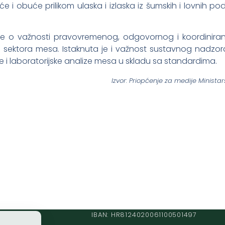
će i obuće prilikom ulaska i izlaska iz šumskih i lovnih po
su se o važnosti pravovremenog, odgovornog i koordinira
 sektora mesa. Istaknuta je i važnost sustavnog nadzor
je i laboratorijske analize mesa u skladu sa standardima.
Izvor: Priopćenje za medije Minista
IBAN: HR8124020061100501497