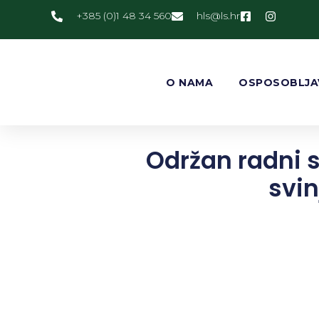
+385 (0)1 48 34 560
@slh
rh.sl
O NAMA
OSPOSOBLJA
Održan radni 
svin