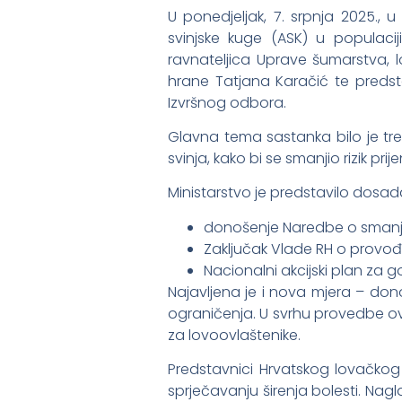
U ponedjeljak, 7. srpnja 2025., 
svinjske kuge (ASK) u populaciji 
ravnateljica Uprave šumarstva, lo
hrane Tatjana Karačić te predsta
Izvršnog odbora.
Glavna tema sastanka bilo je tre
svinja, kako bi se smanjio rizik prij
Ministarstvo je predstavilo dosada
donošenje Naredbe o smanjenj
Zaključak Vlade RH o provođen
Nacionalni akcijski plan za g
Najavljena je i nova mjera – don
ograničenja. U svrhu provedbe ove
za lovoovlaštenike.
Predstavnici Hrvatskog lovačkog 
sprječavanju širenja bolesti. Nagl